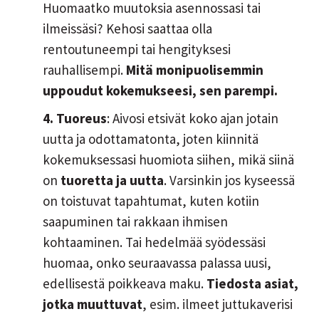
Huomaatko muutoksia asennossasi tai
ilmeissäsi? Kehosi saattaa olla
rentoutuneempi tai hengityksesi
rauhallisempi.
Mitä monipuolisemmin
uppoudut kokemukseesi, sen parempi.
4. Tuoreus
: Aivosi etsivät koko ajan jotain
uutta ja odottamatonta, joten kiinnitä
kokemuksessasi huomiota siihen, mikä siinä
on
tuoretta ja uutta
. Varsinkin jos kyseessä
on toistuvat tapahtumat, kuten kotiin
saapuminen tai rakkaan ihmisen
kohtaaminen. Tai hedelmää syödessäsi
huomaa, onko seuraavassa palassa uusi,
edellisestä poikkeava maku.
Tiedosta asiat,
jotka muuttuvat
, esim. ilmeet juttukaverisi