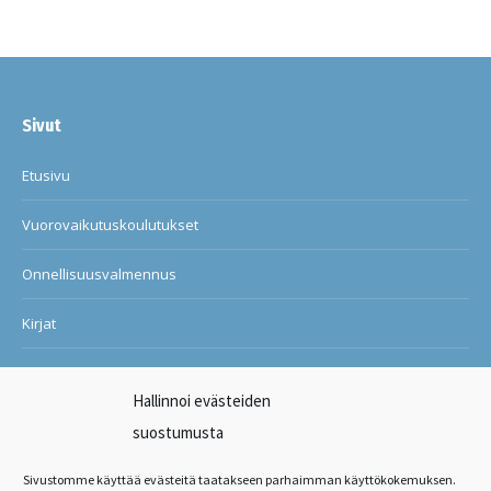
Sivut
Etusivu
Vuorovaikutuskoulutukset
Onnellisuusvalmennus
Kirjat
Blogi
Hallinnoi evästeiden
Ilon ja onnellisuuden kuntosali
suostumusta
Suosituksia asiakkailtani
Sivustomme käyttää evästeitä taatakseen parhaimman käyttökokemuksen.