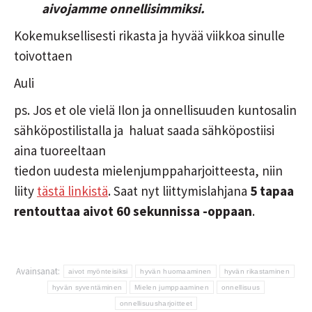
aivojamme onnellisimmiksi.
Kokemuksellisesti rikasta ja hyvää viikkoa sinulle
toivottaen
Auli
ps. Jos et ole vielä Ilon ja onnellisuuden kuntosalin
sähköpostilistalla ja haluat saada sähköpostiisi
aina tuoreeltaan
tiedon uudesta mielenjumppaharjoitteesta, niin
liity
tästä linkistä
. Saat nyt liittymislahjana
5 tapaa
rentouttaa aivot 60 sekunnissa -oppaan
.
Avainsanat:
aivot myönteisiksi
hyvän huomaaminen
hyvän rikastaminen
hyvän syventäminen
Mielen jumppaaminen
onnellisuus
onnellisuusharjoitteet