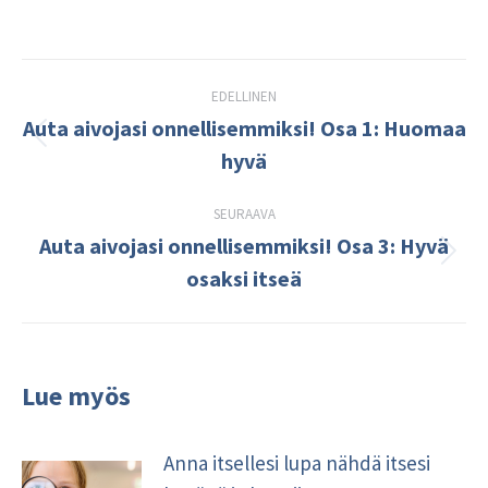
Post
EDELLINEN
navigation
Auta aivojasi onnellisemmiksi! Osa 1: Huomaa
Edellinen
hyvä
kirjoitus:
SEURAAVA
Auta aivojasi onnellisemmiksi! Osa 3: Hyvä
Seuraava
osaksi itseä
kirjoitus:
Lue myös
Anna itsellesi lupa nähdä itsesi