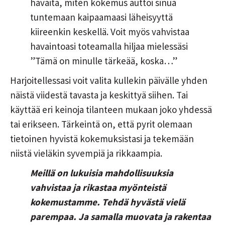
havaita, miten kokemus auttoi sinua
tuntemaan kaipaamaasi läheisyyttä
kiireenkin keskellä. Voit myös vahvistaa
havaintoasi toteamalla hiljaa mielessäsi
”Tämä on minulle tärkeää, koska…”
Harjoitellessasi voit valita kullekin päivälle yhden
näistä viidestä tavasta ja keskittyä siihen. Tai
käyttää eri keinoja tilanteen mukaan joko yhdessä
tai erikseen. Tärkeintä on, että pyrit olemaan
tietoinen hyvistä kokemuksistasi ja tekemään
niistä vieläkin syvempiä ja rikkaampia.
Meillä on lukuisia mahdollisuuksia
vahvistaa ja rikastaa myönteistä
kokemustamme. Tehdä hyvästä vielä
parempaa. Ja samalla muovata ja rakentaa