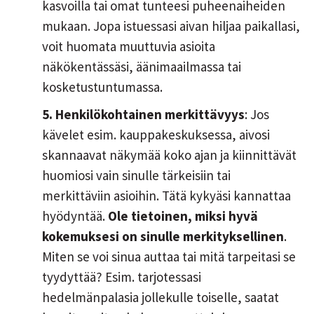
kasvoilla tai omat tunteesi puheenaiheiden
mukaan. Jopa istuessasi aivan hiljaa paikallasi,
voit huomata muuttuvia asioita
näkökentässäsi, äänimaailmassa tai
kosketustuntumassa.
5. Henkilökohtainen merkittävyys
: Jos
kävelet esim. kauppakeskuksessa, aivosi
skannaavat näkymää koko ajan ja kiinnittävät
huomiosi vain sinulle tärkeisiin tai
merkittäviin asioihin. Tätä kykyäsi kannattaa
hyödyntää.
Ole tietoinen, miksi hyvä
kokemuksesi on sinulle merkityksellinen
.
Miten se voi sinua auttaa tai mitä tarpeitasi se
tyydyttää? Esim. tarjotessasi
hedelmänpalasia jollekulle toiselle, saatat