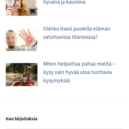
hyvänä ja kauniina
Oletko itsesi puolella elämän
satuttavissa tilanteissa?
Miten helpottaa pahaa mieltä –
kysy vain hyvää oloa tuottavia
kysymyksiä
Hae kirjoituksia