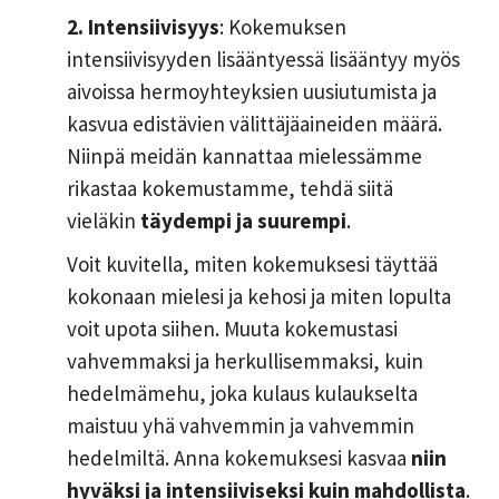
2. Intensiivisyys
: Kokemuksen
intensiivisyyden lisääntyessä lisääntyy myös
aivoissa hermoyhteyksien uusiutumista ja
kasvua edistävien välittäjäaineiden määrä.
Niinpä meidän kannattaa mielessämme
rikastaa kokemustamme, tehdä siitä
vieläkin
täydempi ja suurempi
.
Voit kuvitella, miten kokemuksesi täyttää
kokonaan mielesi ja kehosi ja miten lopulta
voit upota siihen. Muuta kokemustasi
vahvemmaksi ja herkullisemmaksi, kuin
hedelmämehu, joka kulaus kulaukselta
maistuu yhä vahvemmin ja vahvemmin
hedelmiltä. Anna kokemuksesi kasvaa
niin
hyväksi ja intensiiviseksi kuin mahdollista
.