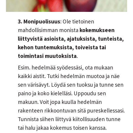
3. Monipuolisuus
: Ole tietoinen
mahdollisimman monista
kokemukseen
liittyvistä asioista, ajatuksista, tunteista,
kehon tuntemuksista, toiveista tai
toimintasi muutoksista
.
Esim. hedelmää syödessäsi, ota mukaan
kaikki aistit. Tutki hedelmän muotoa ja näe
sen värisävyt. Löydä sen tuoksu ja tunne sen
paino ja koko kielelläsi. Uppoudu sen
makuun. Voit jopa kuulla hedelmän
rakenteen rikkoontuvan sitä pureskellessasi.
Tunnista siihen liittyvä kiitollisuuden tunne
tai halu jakaa kokemus toisen kanssa.