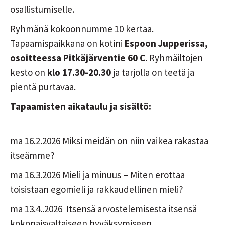
osallistumiselle.
Ryhmänä kokoonnumme 10 kertaa.
Tapaamispaikkana on kotini
Espoon Jupperissa,
osoitteessa Pitkäjärventie 60 C
. Ryhmäiltojen
kesto on
klo 17.30-20.30
ja tarjolla on teetä ja
pientä purtavaa.
Tapaamisten aikataulu ja sisältö:
ma 16.2.2026 Miksi meidän on niin vaikea rakastaa
itseämme?
ma 16.3.2026 Mieli ja minuus – Miten erottaa
toisistaan egomieli ja rakkaudellinen mieli?
ma 13.4..2026 Itsensä arvostelemisesta itsensä
kokonaisvaltaiseen hyväksymiseen