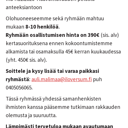
anteeksiantoon
Olohuoneeseemme sekä ryhmään mahtuu
mukaan
8-10 henkilöä
.
Ryhmään osallistumisen hinta on 390€
(sis. alv)
kertasuorituksena ennen kokoontumistemme
alkamista tai osamaksulla 45€ kerran kuukaudessa
(yht. 450€ sis. alv).
Soittele ja kysy lisää tai varaa paikkasi
ryhmästä
:
auli.malimaa@iloversum.fi
puh
0405056065.
Tässä ryhmässä yhdessä samanhenkisten
ihmisten kanssa pääsemme tutkimaan rakkauden
olemusta ja suuruutta.
Lämpimästi tervetuloa mukaan avautumaan