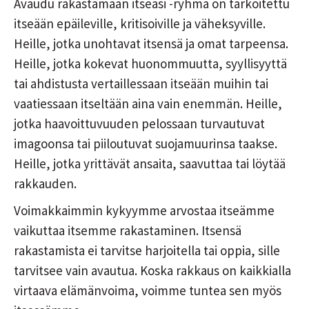
Avaudu rakastamaan itseäsi -ryhmä on tarkoitettu
itseään epäileville, kritisoiville ja väheksyville.
Heille, jotka unohtavat itsensä ja omat tarpeensa.
Heille, jotka kokevat huonommuutta, syyllisyyttä
tai ahdistusta vertaillessaan itseään muihin tai
vaatiessaan itseltään aina vain enemmän. Heille,
jotka haavoittuvuuden pelossaan turvautuvat
imagoonsa tai piiloutuvat suojamuurinsa taakse.
Heille, jotka yrittävät ansaita, saavuttaa tai löytää
rakkauden.
Voimakkaimmin kykyymme arvostaa itseämme
vaikuttaa itsemme rakastaminen. Itsensä
rakastamista ei tarvitse harjoitella tai oppia, sille
tarvitsee vain avautua. Koska rakkaus on kaikkialla
virtaava elämänvoima, voimme tuntea sen myös