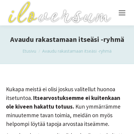
Avaudu rakastamaan itseäsi -ryhmä
You are here:
Etusivu
Avaudu rakastamaan itseäsi -ryhmä
Kukapa meistä ei olisi joskus valitellut huonoa
itsetuntoa.
Itsearvostuksemme ei kuitenkaan
ole kiveen hakattu totuus.
Kun ymmärrämme
minuutemme tavan toimia, meidän on myös
helpompi löytää tapoja arvostaa itseämme.