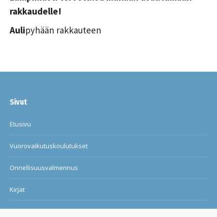
rakkaudelle!
Auli
pyhään rakkauteen
Sivut
Etusivu
Vuorovaikutuskoulutukset
Onnellisuusvalmennus
Kirjat
Blogi