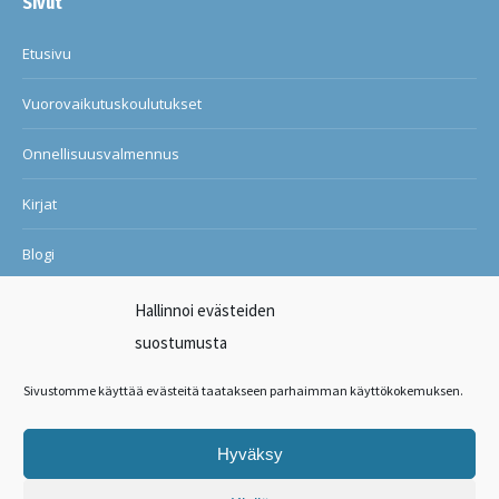
Sivut
Etusivu
Vuorovaikutuskoulutukset
Onnellisuusvalmennus
Kirjat
Blogi
Ilon ja onnellisuuden kuntosali
Hallinnoi evästeiden
suostumusta
Suosituksia asiakkailtani
Sivustomme käyttää evästeitä taatakseen parhaimman käyttökokemuksen.
Ota yhteyttä
Hyväksy
Find us on:
Facebook
X
Linkedin
Instagram