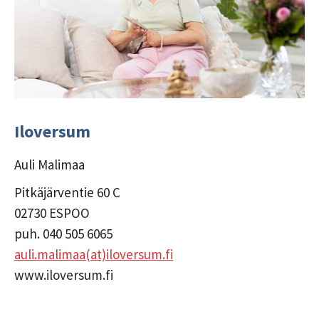
Iloversum
Auli Malimaa
Pitkäjärventie 60 C
02730 ESPOO
puh. 040 505 6065
auli.malimaa(at)iloversum.fi
www.iloversum.fi