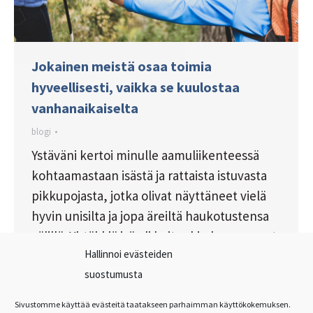
Jokainen meistä osaa toimia
hyveellisesti, vaikka se kuulostaa
vanhanaikaiselta
blogi
Ystäväni kertoi minulle aamuliikenteessä
kohtaamastaan isästä ja rattaista istuvasta
pikkupojasta, jotka olivat näyttäneet vielä
hyvin unisilta ja jopa äreiltä haukotustensa
välillä. Yhtäkkiä isä oli kuitenkin huomannut
Hallinnoi evästeiden
ystäväni myötätuntoisen katseen, jolloin
suostumusta
hän oli kääntynyt poikansa puoleen ja
koskettanut tätä hellästi. Poika oli
Sivustomme käyttää evästeitä taatakseen parhaimman käyttökokemuksen.