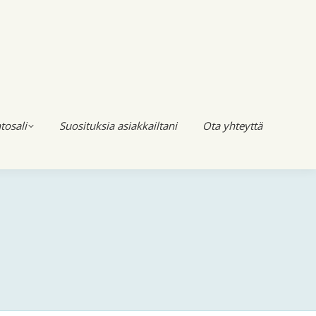
tosali
Suosituksia asiakkailtani
Ota yhteyttä