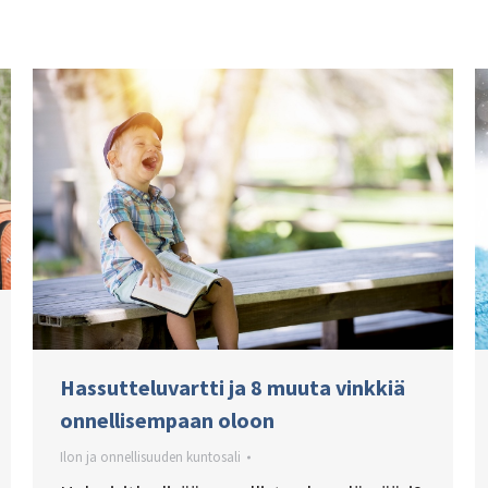
Hassutteluvartti ja 8 muuta vinkkiä
onnellisempaan oloon
Ilon ja onnellisuuden kuntosali