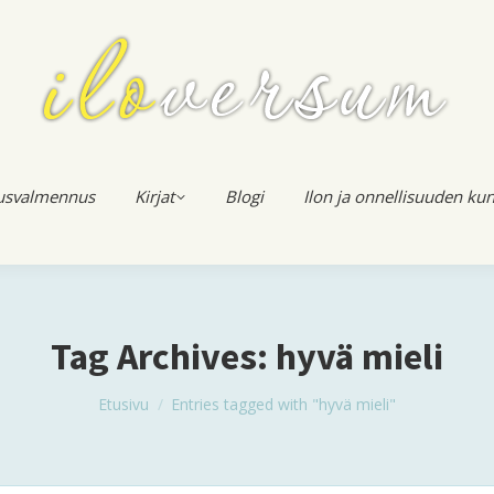
usvalmennus
Kirjat
Blogi
Ilon ja onnellisuuden kun
Tag Archives:
hyvä mieli
You are here:
Etusivu
Entries tagged with "hyvä mieli"