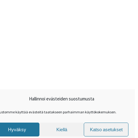
Hallinnoi evästeiden suostumusta
vustomme käyttää evästeitä taatakseen parhaimman käyttökokemuksen.
Hyväksy
Kiellä
Katso asetukset