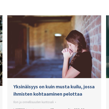
Yksinäisyys on kuin musta kuilu, jossa
ihmisten kohtaaminen pelottaa
Ilon ja onnellisuuden kuntosali