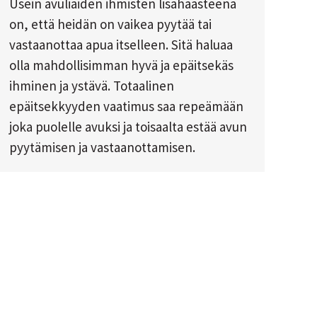
Usein avuliaiden ihmisten lisähaasteena
on, että heidän on vaikea pyytää tai
vastaanottaa apua itselleen. Sitä haluaa
olla mahdollisimman hyvä ja epäitsekäs
ihminen ja ystävä. Totaalinen
epäitsekkyyden vaatimus saa repeämään
joka puolelle avuksi ja toisaalta estää avun
pyytämisen ja vastaanottamisen.