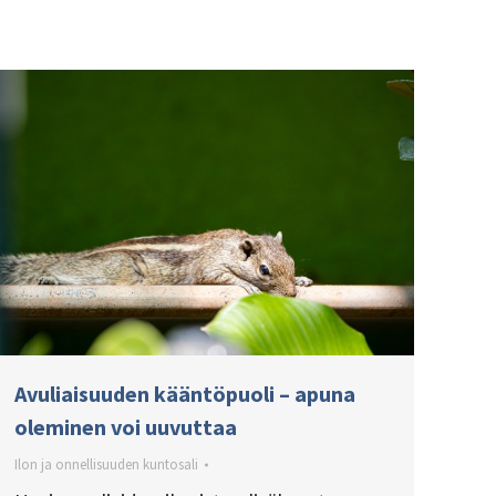
Avuliaisuuden kääntöpuoli – apuna
oleminen voi uuvuttaa
Ilon ja onnellisuuden kuntosali