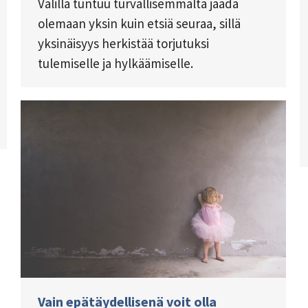
Välillä tuntuu turvallisemmalta jäädä
olemaan yksin kuin etsiä seuraa, sillä
yksinäisyys herkistää torjutuksi
tulemiselle ja hylkäämiselle.
Vain epätäydellisenä voit olla