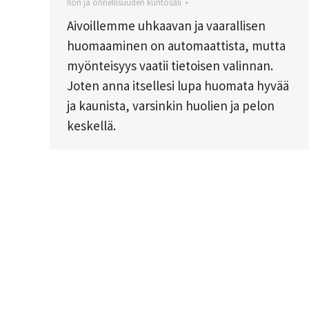
Ilon ja onnellisuuden kuntosali
Aivoillemme uhkaavan ja vaarallisen
huomaaminen on automaattista, mutta
myönteisyys vaatii tietoisen valinnan.
Joten anna itsellesi lupa huomata hyvää
ja kaunista, varsinkin huolien ja pelon
keskellä.