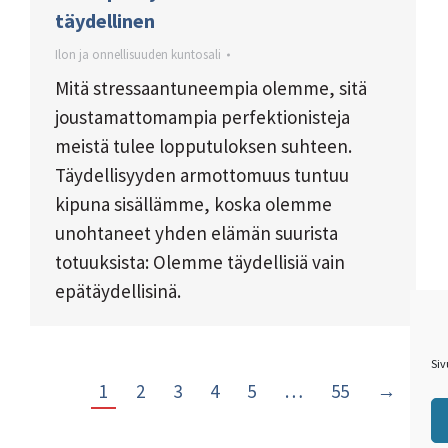
täydellinen
Ilon ja onnellisuuden kuntosali
Mitä stressaantuneempia olemme, sitä
joustamattomampia perfektionisteja
meistä tulee lopputuloksen suhteen.
Täydellisyyden armottomuus tuntuu
kipuna sisällämme, koska olemme
unohtaneet yhden elämän suurista
totuuksista: Olemme täydellisiä vain
epätäydellisinä.
Si
1
2
3
4
5
…
55
→