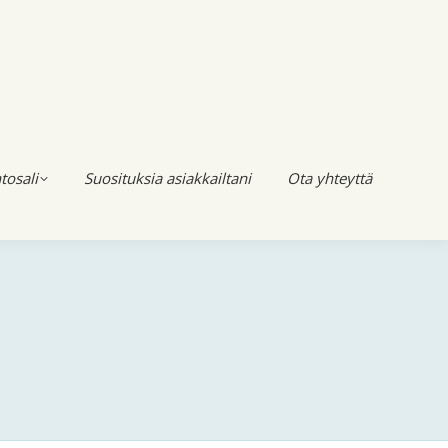
tosali
Suosituksia asiakkailtani
Ota yhteyttä