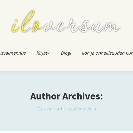
usvalmennus
Kirjat
Blogi
Ilon ja onnellisuuden kun
Author Archives:
You are here:
Etusivu
Article author admin