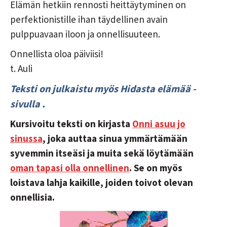
Elämän hetkiin rennosti heittäytyminen on
perfektionistille ihan täydellinen avain
pulppuavaan iloon ja onnellisuuteen.
Onnellista oloa päiviisi!
t. Auli
Teksti on julkaistu myös
Hidasta elämää -
sivulla
.
Kursivoitu teksti on kirjasta
Onni asuu jo
sinussa
, joka auttaa sinua ymmärtämään
syvemmin itseäsi ja muita sekä löytämään
oman tapasi olla onnellinen
. Se on myös
loistava lahja kaikille, joiden toivot olevan
onnellisia.