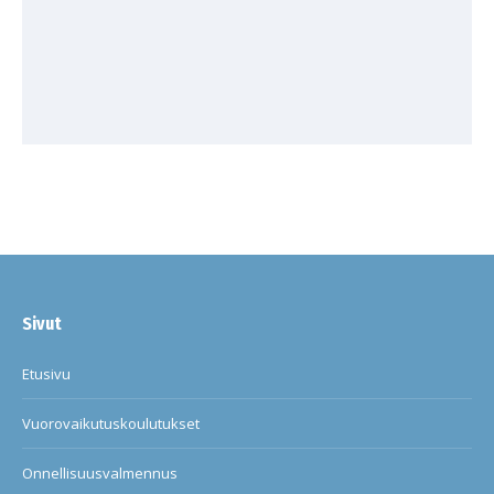
Sivut
Etusivu
Vuorovaikutuskoulutukset
Onnellisuusvalmennus