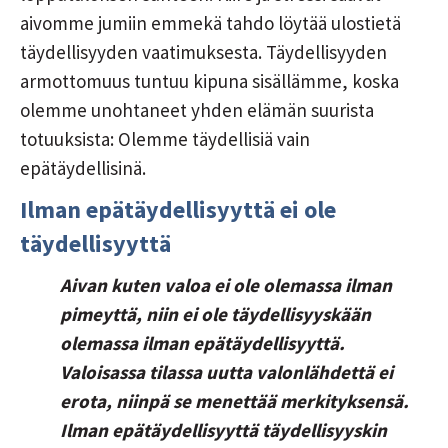
aivomme jumiin emmekä tahdo löytää ulostietä
täydellisyyden vaatimuksesta. Täydellisyyden
armottomuus tuntuu kipuna sisällämme, koska
olemme unohtaneet yhden elämän suurista
totuuksista: Olemme täydellisiä vain
epätäydellisinä.
Ilman epätäydellisyyttä ei ole
täydellisyyttä
Aivan kuten valoa ei ole olemassa ilman
pimeyttä, niin ei ole täydellisyyskään
olemassa ilman epätäydellisyyttä.
Valoisassa tilassa uutta valonlähdettä ei
erota, niinpä se menettää merkityksensä.
Ilman epätäydellisyyttä täydellisyyskin