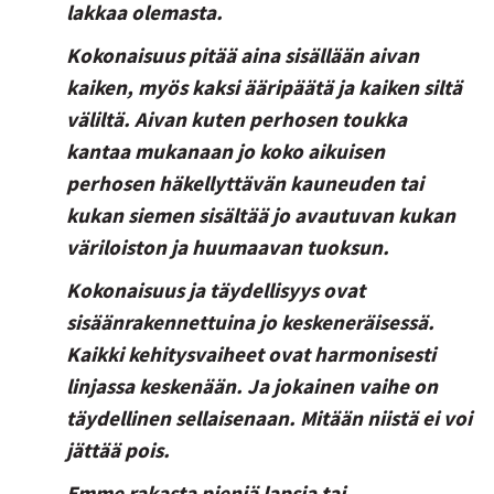
lakkaa olemasta.
Kokonaisuus pitää aina sisällään aivan
kaiken, myös kaksi ääripäätä ja kaiken siltä
väliltä. Aivan kuten perhosen toukka
kantaa mukanaan jo koko aikuisen
perhosen häkellyttävän kauneuden tai
kukan siemen sisältää jo avautuvan kukan
väriloiston ja huumaavan tuoksun.
Kokonaisuus ja täydellisyys ovat
sisäänrakennettuina jo keskeneräisessä.
Kaikki kehitysvaiheet ovat harmonisesti
linjassa keskenään. Ja jokainen vaihe on
täydellinen sellaisenaan. Mitään niistä ei voi
jättää pois.
Emme rakasta pieniä lapsia tai