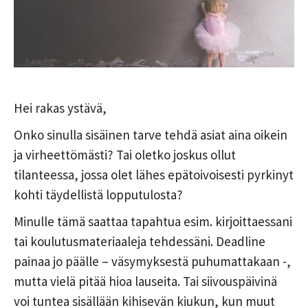
Hei rakas ystävä,
Onko sinulla sisäinen tarve tehdä asiat aina oikein
ja virheettömästi? Tai oletko joskus ollut
tilanteessa, jossa olet lähes epätoivoisesti pyrkinyt
kohti täydellistä lopputulosta?
Minulle tämä saattaa tapahtua esim. kirjoittaessani
tai koulutusmateriaaleja tehdessäni. Deadline
painaa jo päälle – väsymyksestä puhumattakaan -,
mutta vielä pitää hioa lauseita. Tai siivouspäivinä
voi tuntea sisällään kihisevän kiukun, kun muut