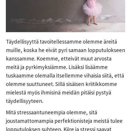
Täydellisyyttä tavoitellessamme olemme äreitä
muille, koska he eivät pyri samaan lopputulokseen
kanssamme. Koemme, etteivät muut arvosta
meitä ja pyrkimyksiämme. Lisäksi lisäämme
tuskaamme olemalla itsellemme vihaisia siitä, että
olemme suuttuneet. Sillä sisäisen kriitikkomme
mielestä myös ihmisinä meidän pitäisi pystyä
täydellisyyteen.
Mitä stressaantuneempia olemme, sitä
joustamattomampia perfektionisteja meistä tulee
lopputuloksen suhteen. Kiire ja stressi saavat