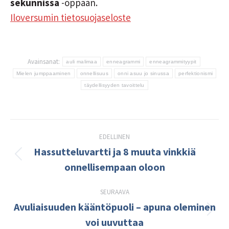
sekunnissa
-oppaan.
Iloversumin tietosuojaseloste
Avainsanat:
auli malimaa
enneagrammi
enneagrammityypit
Mielen jumppaaminen
onnellisuus
onni asuu jo sinussa
perfektionismi
täydellisyyden tavoittelu
Post
EDELLINEN
navigation
Hassutteluvartti ja 8 muuta vinkkiä
Edellinen
onnellisempaan oloon
kirjoitus:
SEURAAVA
Avuliaisuuden kääntöpuoli – apuna oleminen
Seuraava
voi uuvuttaa