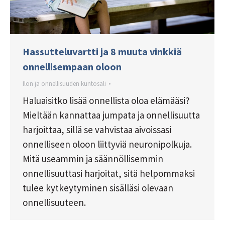
Hassutteluvartti ja 8 muuta vinkkiä
onnellisempaan oloon
Ilon ja onnellisuuden kuntosali
Haluaisitko lisää onnellista oloa elämääsi?
Mieltään kannattaa jumpata ja onnellisuutta
harjoittaa, sillä se vahvistaa aivoissasi
onnelliseen oloon liittyviä neuronipolkuja.
Mitä useammin ja säännöllisemmin
onnellisuuttasi harjoitat, sitä helpommaksi
tulee kytkeytyminen sisälläsi olevaan
onnellisuuteen.