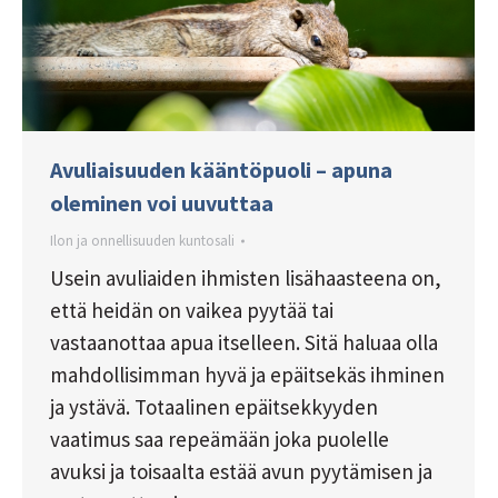
Avuliaisuuden kääntöpuoli – apuna
oleminen voi uuvuttaa
Ilon ja onnellisuuden kuntosali
Usein avuliaiden ihmisten lisähaasteena on,
että heidän on vaikea pyytää tai
vastaanottaa apua itselleen. Sitä haluaa olla
mahdollisimman hyvä ja epäitsekäs ihminen
ja ystävä. Totaalinen epäitsekkyyden
vaatimus saa repeämään joka puolelle
avuksi ja toisaalta estää avun pyytämisen ja