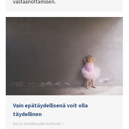
vastaanottamisen.
Vain epätäydellisenä voit olla
täydellinen
Ilon ja onnellisuuden kuntosali