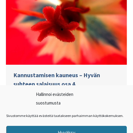
Kannustamisen kauneus – Hyvän
suhteen salaisuus osa 4
Hallinnoi evästeiden
Ilon ja onnellisuuden kuntosali
suostumusta
Aito kannustaminen nousee luottamuksesta
toisen pystyvyyteen ja sisäiseen viisauteen.
Sivustomme käyttää evästeitä taatakseen parhaimman käyttökokemuksen.
Kun luotamme toistemme parhaisiin
mahdollisiin lopputuloksiin, niin on helppoa
Hyväksy