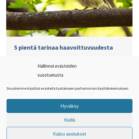
5 pientä tarinaa haavoittuvuudesta
Ilon ja onnellisuuden kuntosali
Hallinnoi evästeiden
Haavoittuvuuden näkeminen herättää
suostumusta
halun auttaa, koska tunnistamme itsemme
toisen kivussa ja herkkyydessä. Kuitenkin
Sivustomme käyttää evästeitä taatakseen parhaimman käyttökokemuksen.
pelkäämme paljastaa kipumme ja
rakennamme suojamuurin
Hyväksy
haavoittuvuutemme ympärille.
Kiellä
Katso asetukset