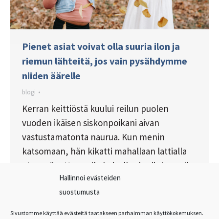
Pienet asiat voivat olla suuria ilon ja
riemun lähteitä, jos vain pysähdymme
niiden äärelle
blogi
Kerran keittiöstä kuului reilun puolen
vuoden ikäisen siskonpoikani aivan
vastustamatonta naurua. Kun menin
katsomaan, hän kikatti mahallaan lattialla
eteensä sattuneelle kuivalle sipulinkuorelle,
Hallinnoi evästeiden
joka liikkui hänen hengityksensä tahdissa.
suostumusta
Itse sipulinkuorikin oli viehättävä siinä
keikkuessaan, mutta suurin ilo tuli varmaan
Sivustomme käyttää evästeitä taatakseen parhaimman käyttökokemuksen.