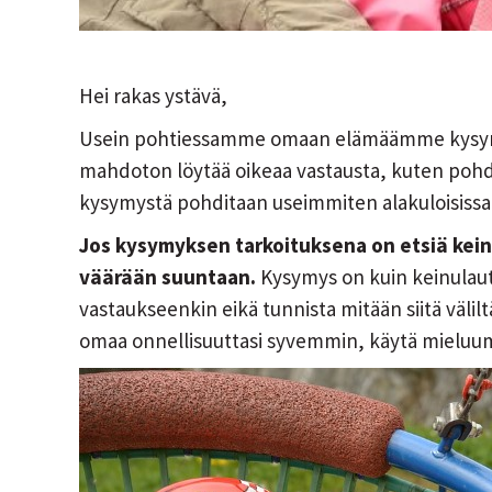
Hei rakas ystävä,
Usein pohtiessamme omaan elämäämme kysym
mahdoton löytää oikeaa vastausta, kuten poh
kysymystä pohditaan useimmiten alakuloisissa
Jos kysymyksen tarkoituksena on etsiä kein
väärään suuntaan.
Kysymys on kuin keinulauta
vastaukseenkin eikä tunnista mitään siitä väliltä
omaa onnellisuuttasi syvemmin, käytä mieluu