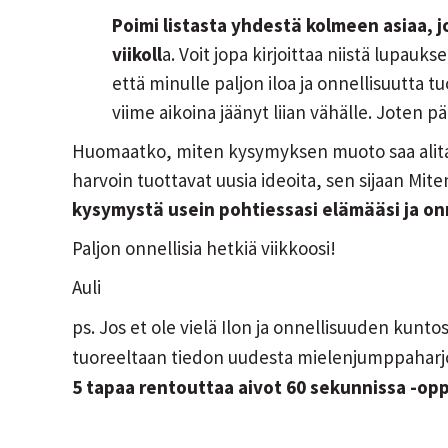
Poimi listasta yhdestä kolmeen asiaa, j
viikoll
a. Voit jopa kirjoittaa niistä lupauks
että minulle paljon iloa ja onnellisuutta
viime aikoina jäänyt liian vähälle. Joten p
Huomaatko, miten kysymyksen muoto saa alitaj
harvoin tuottavat uusia ideoita, sen sijaan Mi
kysymystä usein pohtiessasi elämääsi ja onn
Paljon onnellisia hetkiä viikkoosi!
Auli
ps. Jos et ole vielä Ilon ja onnellisuuden kuntos
tuoreeltaan tiedon uudesta mielenjumppaharjoit
5 tapaa rentouttaa aivot 60 sekunnissa -op