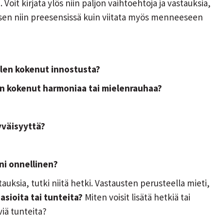
n
. Voit kirjata ylös niin paljon vaihtoehtoja ja vastauksia,
auksen niin preesensissä kuin viitata myös menneeseen
 olen kokenut innostusta?
len kokenut harmoniaa tai mielenrauhaa?
yväisyyttä?
ni onnellinen?
tauksia, tutki niitä hetki. Vastausten perusteella mieti,
asioita tai tunteita?
Miten voisit lisätä hetkiä tai
viä tunteita?