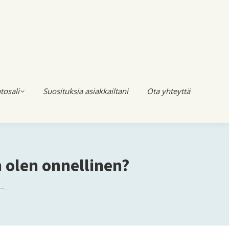
tosali
Suosituksia asiakkailtani
Ota yhteyttä
 olen onnellinen?
 –…