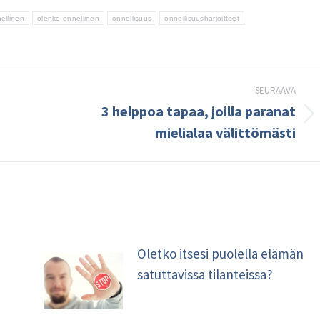
ellinen
olenko onnellinen
onnellisuus
onnellisuusharjoitteet
SEURAAVA
3 helppoa tapaa, joilla paranat
Seuraava
mielialaa välittömästi
kirjoitus:
Oletko itsesi puolella elämän
satuttavissa tilanteissa?