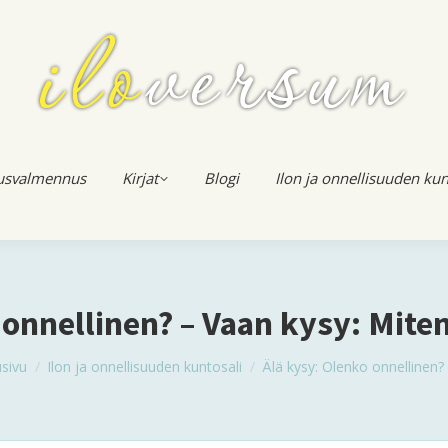
usvalmennus
Kirjat
Blogi
Ilon ja onnellisuuden kun
 onnellinen? – Vaan kysy: Miten
u are here:
usivu
Ilon ja onnellisuuden kuntosali
Älä kysy: Olenko onnellinen?