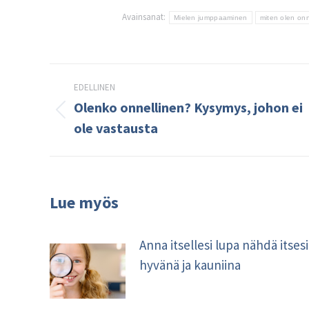
Avainsanat:
Mielen jumppaaminen
miten olen onn
Post
EDELLINEN
navigation
Olenko onnellinen? Kysymys, johon ei
Edellinen
ole vastausta
kirjoitus:
Lue myös
Anna itsellesi lupa nähdä itsesi
hyvänä ja kauniina