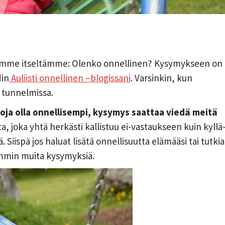
me itseltämme: Olenko onnellinen? Kysymykseen on
din
Auliisti onnellinen –blogissani
. Varsinkin, kun
 tunnelmissa.
oja olla onnellisempi, kysymys saattaa viedä meitä
, joka yhtä herkästi kallistuu ei-vastaukseen kuin kyllä
. Siispä jos haluat lisätä onnellisuutta elämääsi tai tutkia
mmin muita kysymyksiä.