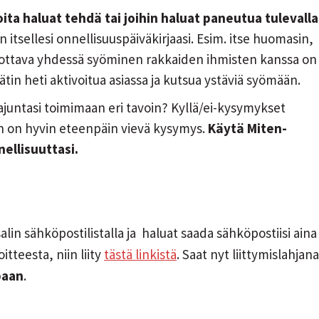
oita haluat tehdä tai joihin haluat paneutua tulevalla
en itsellesi onnellisuuspäiväkirjaasi. Esim. itse huomasin,
 tuottava yhdessä syöminen rakkaiden ihmisten kanssa on
äätin heti aktivoitua asiassa ja kutsua ystäviä syömään.
untasi toimimaan eri tavoin? Kyllä/ei-kysymykset
ten on hyvin eteenpäin vievä kysymys.
Käytä Miten-
ellisuuttasi.
alin sähköpostilistalla ja haluat saada sähköpostiisi aina
teesta, niin liity
tästä linkistä
. Saat nyt liittymislahjana
paan
.