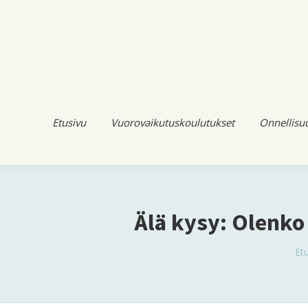
Etusivu
Vuorovaikutuskoulutukset
Onnellisu
Älä kysy: Olenko
Yo
Et