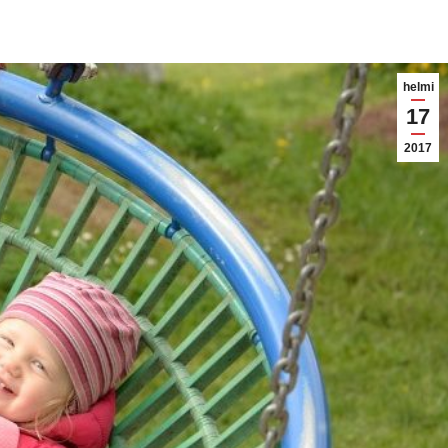
helmi
17
2017