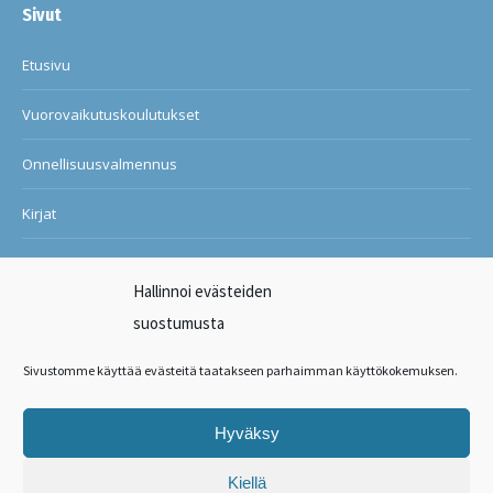
Sivut
Etusivu
Vuorovaikutuskoulutukset
Onnellisuusvalmennus
Kirjat
Blogi
Hallinnoi evästeiden
Ilon ja onnellisuuden kuntosali
suostumusta
Suosituksia asiakkailtani
Sivustomme käyttää evästeitä taatakseen parhaimman käyttökokemuksen.
Ota yhteyttä
Hyväksy
Find us on:
Kiellä
Facebook
X
Linkedin
Instagram