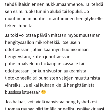
tehdä iltaisin ennen nukkumaanmenoa. Tai tehdä
sen esim. ruokatunnin aluksi tai lopuksi. Jo
muutaman minuutin antautuminen hengitykselle
tekee ihmeitä.
Ja toki voi ottaa päivän mittaan myös muutaman
hengitysaallon mikrohetkiä. Itse usein
odottaessani jotain käännyn huomioimaan
hengitystäni, kuten jonottaessani
puhelinpalveluun tai kaupan kassalle tai
odottaessani jonkun sivuston aukeamista
tietokoneella tai punaisten valojen muuttumista
vihreiksi. Ja ei kai kukaan kiellä hengittämistä
bussissa istuessa?
Jos haluat, voit vielä vahvistaa hengityshetkesi
tuomaa rauhaa piirtämällä onnellisuuspäiväkirjaasi