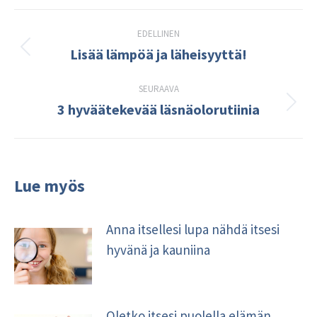
Post
EDELLINEN
navigation
Lisää lämpöä ja läheisyyttä!
Edellinen
kirjoitus:
SEURAAVA
3 hyväätekevää läsnäolorutiinia
Seuraava
kirjoitus:
Lue myös
Anna itsellesi lupa nähdä itsesi
hyvänä ja kauniina
Oletko itsesi puolella elämän