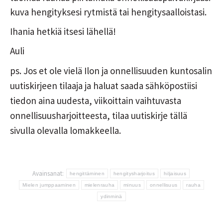
kuva hengityksesi rytmistä tai hengitysaalloistasi.
Ihania hetkiä itsesi lähellä!
Auli
ps. Jos et ole vielä Ilon ja onnellisuuden kuntosalin
uutiskirjeen tilaaja ja haluat saada sähköpostiisi
tiedon aina uudesta, viikoittain vaihtuvasta
onnellisuusharjoitteesta, tilaa uutiskirje tällä
sivulla olevalla lomakkeella.
Avainsanat:
hengittäminen
hengitysharjoitus
hiljaisuus
Mielen jumppaaminen
mielenrauha
minuus
onnellisuus
rauha
ydinminä