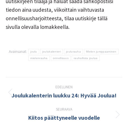
uutiskirjeen tilaaja ja haluat saada sähköpostiisi
tiedon aina uudesta, viikoittain vaihtuvasta
onnellisuusharjoitteesta, tilaa uutiskirje tällä
sivulla olevalla lomakkeella.
Avainsanat:
joulu
joulukalenteri
joulurauha
Mielen jumppaaminen
mielenrauha
onnellisuus
rauhallista joulua
Post
EDELLINEN
navigation
Joulukalenterin luukku 24: Hyvää Joulua!
Edellinen
kirjoitus:
SEURAAVA
Kiitos päättyneelle vuodelle
Seuraava
kirjoitus: