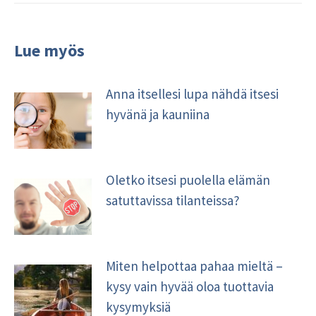
Lue myös
Anna itsellesi lupa nähdä itsesi
hyvänä ja kauniina
Oletko itsesi puolella elämän
satuttavissa tilanteissa?
Miten helpottaa pahaa mieltä –
kysy vain hyvää oloa tuottavia
kysymyksiä