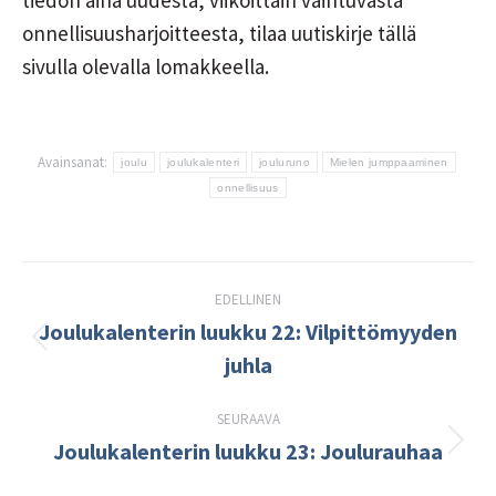
tiedon aina uudesta, viikoittain vaihtuvasta
onnellisuusharjoitteesta, tilaa uutiskirje tällä
sivulla olevalla lomakkeella.
Avainsanat:
joulu
joulukalenteri
jouluruno
Mielen jumppaaminen
onnellisuus
Post
EDELLINEN
navigation
Joulukalenterin luukku 22: Vilpittömyyden
Edellinen
juhla
kirjoitus:
SEURAAVA
Joulukalenterin luukku 23: Joulurauhaa
Seuraava
kirjoitus: