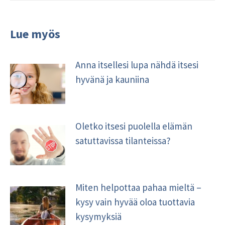
Lue myös
Anna itsellesi lupa nähdä itsesi
hyvänä ja kauniina
Oletko itsesi puolella elämän
satuttavissa tilanteissa?
Miten helpottaa pahaa mieltä –
kysy vain hyvää oloa tuottavia
kysymyksiä