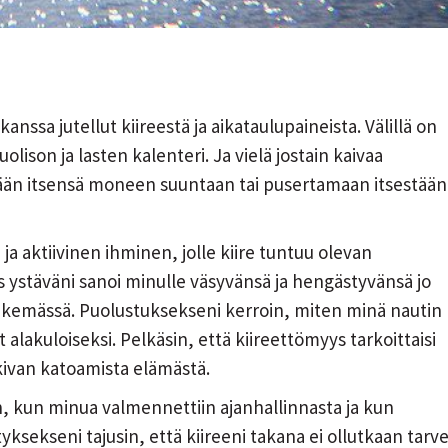
ssa jutellut kiireestä ja aikataulupaineista. Välillä on
lison ja lasten kalenteri. Ja vielä jostain kaivaa
mään itsensä moneen suuntaan tai pusertamaan itsestään
 ja aktiivinen ihminen, jolle kiire tuntuu olevan
 ystäväni sanoi minulle väsyvänsä ja hengästyvänsä jo
tekemässä. Puolustuksekseni kerroin, miten minä nautin
lakuloiseksi. Pelkäsin, että kiireettömyys tarkoittaisi
ivan katoamista elämästä.
n, kun minua valmennettiin ajanhallinnasta ja kun
tyksekseni tajusin, että kiireeni takana ei ollutkaan tarv