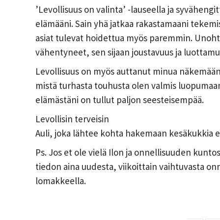
’Levollisuus on valinta’ -lauseella ja syvähen
elämääni. Sain yhä jatkaa rakastamaani tekemist
asiat tulevat hoidettua myös paremmin. Unohte
vähentyneet, sen sijaan joustavuus ja luottamu
Levollisuus on myös auttanut minua näkemään, 
mistä turhasta touhusta olen valmis luopumaan, 
elämästäni on tullut paljon seesteisempää.
Levollisin terveisin
Auli, joka lähtee kohta hakemaan kesäkukkia 
Ps. Jos et ole vielä Ilon ja onnellisuuden kuntos
tiedon aina uudesta, viikoittain vaihtuvasta onnel
lomakkeella.