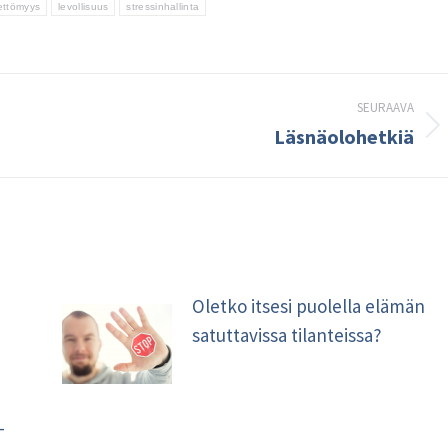
eettömyys
levollisuus
stressinhallinta
SEURAAVA
Läsnäolohetkiä
Seuraava
kirjoitus:
Oletko itsesi puolella elämän
satuttavissa tilanteissa?
–