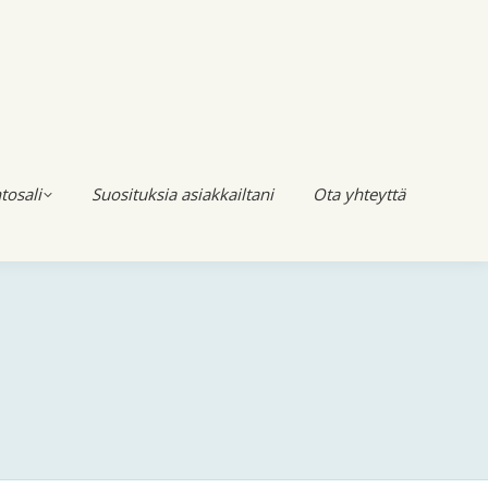
tosali
Suosituksia asiakkailtani
Ota yhteyttä