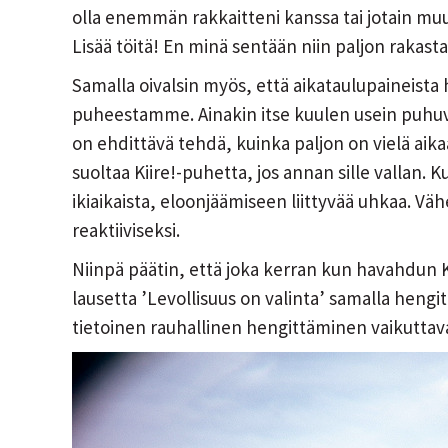
olla enemmän rakkaitteni kanssa tai jotain muut
Lisää töitä! En minä sentään niin paljon rakast
Samalla oivalsin myös, että aikataulupaineista 
puheestamme. Ainakin itse kuulen usein puhuvan 
on ehdittävä tehdä, kuinka paljon on vielä aika
suoltaa Kiire!-puhetta, jos annan sille vallan
ikiaikaista, eloonjäämiseen liittyvää uhkaa. V
reaktiiviseksi.
Niinpä päätin, että joka kerran kun havahdun 
lausetta ’Levollisuus on valinta’ samalla hengit
tietoinen rauhallinen hengittäminen vaikuttav