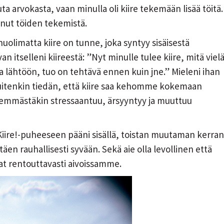
a arvokasta, vaan minulla oli kiire tekemään lisää töitä.
anut töiden tekemistä.
huolimatta kiire on tunne, joka syntyy sisäisestä
itselleni kiireestä: ”Nyt minulle tulee kiire, mitä viel
a lähtöön, tuo on tehtävä ennen kuin jne.” Mieleni ihan
. Kuitenkin tiedän, että kiire saa kehomme kokemaan
ähemmästäkin stressaantuu, ärsyyntyy ja muuttuu
Kiire!-puheeseen pääni sisällä, toistan muutaman kerran
täen rauhallisesti syvään. Sekä aie olla levollinen että
at rentouttavasti aivoissamme.