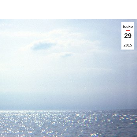
touko
29
2015