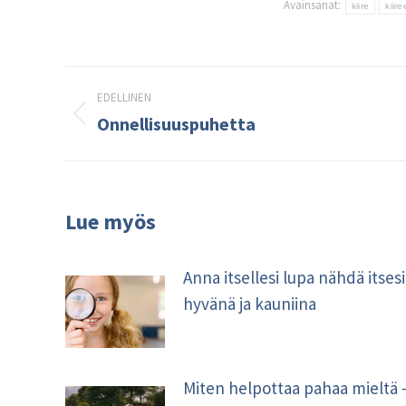
Avainsanat:
kiire
kiir
Post
EDELLINEN
navigation
Onnellisuuspuhetta
Edellinen
kirjoitus:
Lue myös
Anna itsellesi lupa nähdä itsesi
hyvänä ja kauniina
Miten helpottaa pahaa mieltä 