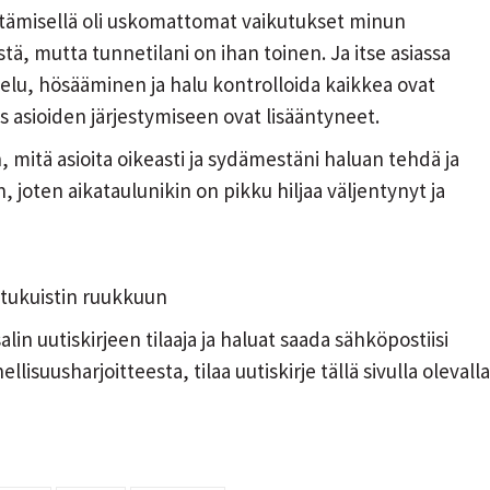
gittämisellä oli uskomattomat vaikutukset minun
ä, mutta tunnetilani on ihan toinen. Ja itse asiassa
lu, hösääminen ja halu kontrolloida kaikkea ovat
s asioiden järjestymiseen ovat lisääntyneet.
mitä asioita oikeasti ja sydämestäni haluan tehdä ja
joten aikataulunikin on pikku hiljaa väljentynyt ja
etukuistin ruukkuun
alin uutiskirjeen tilaaja ja haluat saada sähköpostiisi
lisuusharjoitteesta, tilaa uutiskirje tällä sivulla olevalla