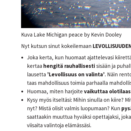
Kuva Lake Michigan peace by Kevin Dooley
Nyt kutsun sinut kokeilemaan
LEVOLLISUUDEN
Joka kerta, kun huomaat ajattelevasi kiirettä 
kertaa
hengitä rauhallisesti
sisään ja puhall
lausetta
’Levollisuus on valinta’
. Näin rent
taas mahdollisuus toimia parhaalla mahdollise
Huomaa, miten harjoite
vaikuttaa olotilaas
Kysy myös itseltäsi: Mihin sinulla on kiire? Mi
nyt? Mistä olisit valmis luopumaan? Kun
pys
saattaakin muuttua hyväksi opettajaksi, jok
viisaita valintoja elämässäsi.