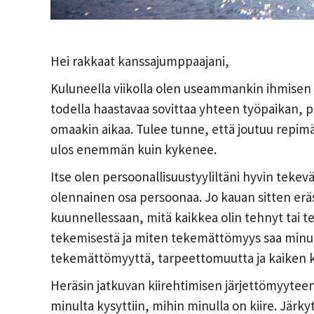
Hei rakkaat kanssajumppaajani,
Kuluneella viikolla olen useammankin ihmisen kan
todella haastavaa sovittaa yhteen työpaikan, puo
omaakin aikaa. Tulee tunne, että joutuu repi
ulos enemmän kuin kykenee.
Itse olen persoonallisuustyyliltäni hyvin tekevä
olennainen osa persoonaa. Jo kauan sitten eräs
kuunnellessaan, mitä kaikkea olin tehnyt tai 
tekemisestä ja miten tekemättömyys saa minut a
tekemättömyyttä, tarpeettomuutta ja kaiken k
Heräsin jatkuvan kiirehtimisen järjettömyytee
minulta kysyttiin, mihin minulla on kiire. Järky