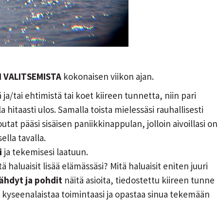
 VALITSEMISTA
kokonaisen viikon ajan.
ja/tai ehtimistä tai koet kiireen tunnetta, niin pari
a hitaasti ulos. Samalla toista mielessäsi rauhallisesti
outat pääsi sisäisen paniikkinappulan, jolloin aivoillasi on
lla tavalla.
i
ja tekemisesi laatuun.
tä haluaisit lisää elämässäsi? Mitä haluaisit eniten juuri
ähdyt ja pohdit
näitä asioita, tiedostettu kiireen tunne
a kyseenalaistaa toimintaasi ja opastaa sinua tekemään