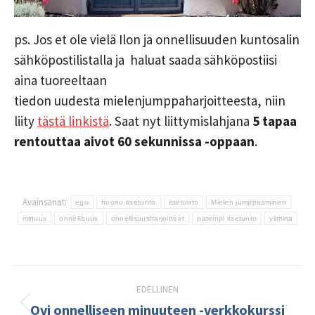
ps. Jos et ole vielä Ilon ja onnellisuuden kuntosalin
sähköpostilistalla ja haluat saada sähköpostiisi
aina tuoreeltaan
tiedon uudesta mielenjumppaharjoitteesta, niin
liity
tästä linkistä
. Saat nyt liittymislahjana
5 tapaa
rentouttaa aivot 60 sekunnissa -oppaan
.
Avainsanat:
ego
huono itsetunto
itsetunto
Mielen jumppaaminen
minuus
onnellisuus
onnellisuusharjoitteet
parempi itsetunto
yliminä
Post
EDELLINEN
navigation
Ovi onnelliseen minuuteen -verkkokurssi
Edellinen