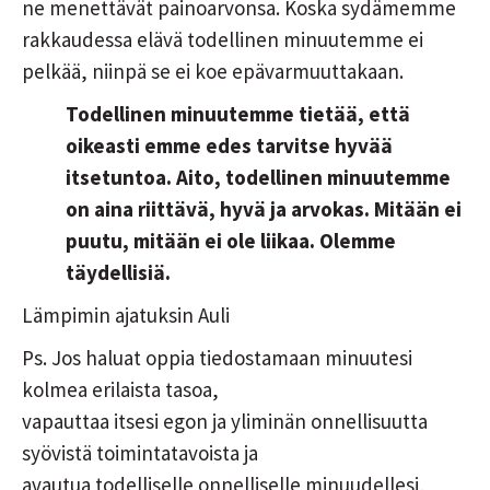
ne menettävät painoarvonsa. Koska sydämemme
rakkaudessa elävä todellinen minuutemme ei
pelkää, niinpä se ei koe epävarmuuttakaan.
Todellinen minuutemme tietää, että
oikeasti emme edes tarvitse hyvää
itsetuntoa. Aito, todellinen minuutemme
on aina riittävä, hyvä ja arvokas. Mitään ei
puutu, mitään ei ole liikaa. Olemme
täydellisiä.
Lämpimin ajatuksin Auli
Ps. Jos haluat oppia tiedostamaan minuutesi
kolmea erilaista tasoa,
vapauttaa itsesi egon ja yliminän onnellisuutta
syövistä toimintatavoista ja
avautua todelliselle onnelliselle minuudellesi,