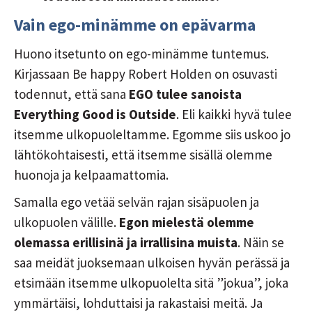
Vain ego-minämme on epävarma
Huono itsetunto on ego-minämme tuntemus.
Kirjassaan Be happy Robert Holden on osuvasti
todennut, että sana
EGO tulee sanoista
Everything Good is Outside
. Eli kaikki hyvä tulee
itsemme ulkopuoleltamme. Egomme siis uskoo jo
lähtökohtaisesti, että itsemme sisällä olemme
huonoja ja kelpaamattomia.
Samalla ego vetää selvän rajan sisäpuolen ja
ulkopuolen välille.
Egon mielestä olemme
olemassa erillisinä ja irrallisina muista
. Näin se
saa meidät juoksemaan ulkoisen hyvän perässä ja
etsimään itsemme ulkopuolelta sitä ”jokua”, joka
ymmärtäisi, lohduttaisi ja rakastaisi meitä. Ja