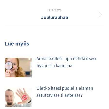
kirjoitus:
SEURAAVA
Joulurauhaa
Seuraava
kirjoitus:
Lue myös
Anna itsellesi lupa nähdä itsesi
hyvänä ja kauniina
Oletko itsesi puolella elämän
satuttavissa tilanteissa?