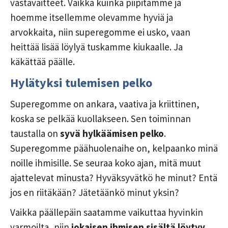
vastaväitteet. Vaikka kuinka piipitämme ja
hoemme itsellemme olevamme hyviä ja
arvokkaita, niin superegomme ei usko, vaan
heittää lisää löylyä tuskamme kiukaalle. Ja
käkättää päälle.
Hylätyksi tulemisen pelko
Superegomme on ankara, vaativa ja kriittinen,
koska se pelkää kuollakseen. Sen toiminnan
taustalla on
syvä hylkäämisen pelko
.
Superegomme päähuolenaihe on, kelpaanko minä
noille ihmisille. Se seuraa koko ajan, mitä muut
ajattelevat minusta? Hyväksyvätkö he minut? Entä
jos en riitäkään? Jätetäänkö minut yksin?
Vaikka päällepäin saatamme vaikuttaa hyvinkin
varmoilta, niin
jokaisen ihmisen sisältä löytyy