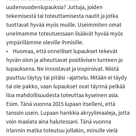
uudenvuodenlupauksia? Juttuja, joiden
tekemisestä tai toteuttamisesta nautit ja jotka
tuottavat hyvää myös muille. Useimmiten omat
unelmamme toteutuessaan lisäävät hyvää myös
ympärillämme oleville ihmisille.
• Huomaa, että onnelliset lupaukset tekevät
hyvän olon ja aiheuttavat positiivisen tunteen jo
lupauksena. Ne innostavat ja inspiroivat. Niistä
puuttuu täytyy tai pitäisi –ajattelu. Mitään ei täydy
tai ole pakko, vaan lupaukset ovat täynnä pelkää
iloa mahdollisuudesta toteuttaa kyseinen asia.
Esim. Tänä vuonna 2015 lupaan itselleni, että
tanssin usein. Lupaan hankkia akryylimaaleja, jotta
voin maalata aina halutessani. Tänä vuonna
Irlannin matka toteutuu jollakin, minulle vielä