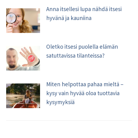
Anna itsellesi lupa nähdä itsesi
hyvänä ja kauniina
Oletko itsesi puolella elämän
satuttavissa tilanteissa?
Miten helpottaa pahaa mieltä –
kysy vain hyvää oloa tuottavia
kysymyksiä