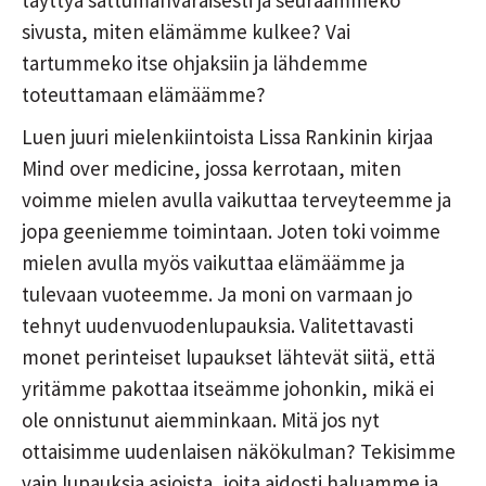
täyttyä sattumanvaraisesti ja seuraammeko
sivusta, miten elämämme kulkee? Vai
tartummeko itse ohjaksiin ja lähdemme
toteuttamaan elämäämme?
Luen juuri mielenkiintoista Lissa Rankinin kirjaa
Mind over medicine, jossa kerrotaan, miten
voimme mielen avulla vaikuttaa terveyteemme ja
jopa geeniemme toimintaan. Joten toki voimme
mielen avulla myös vaikuttaa elämäämme ja
tulevaan vuoteemme. Ja moni on varmaan jo
tehnyt uudenvuodenlupauksia. Valitettavasti
monet perinteiset lupaukset lähtevät siitä, että
yritämme pakottaa itseämme johonkin, mikä ei
ole onnistunut aiemminkaan. Mitä jos nyt
ottaisimme uudenlaisen näkökulman? Tekisimme
vain lupauksia asioista, joita aidosti haluamme ja