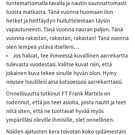
tuntemattomalla tavalla ja nautin suunnattomasti
tuosta matkasta. Tänä vuonna huomaan ilon
hetket ja heittäydyn hulluttelemaan täysin
vapautuneesti. Tänä vuonna nauran paljon. Tänä
vuonna rakastan, rakastan, rakastan! Tänä vuonna
olen lempeä ystävä itselleni…
• Jos haluat, tee ihmeessä kuvallinen aarrekartta
tulevasta vuodestasi. Valitse kuvat niin, että
jokainen kuva tekee sinulle hyvän olon. Hymy
nousee huulillesi aina katsoessasi aarrekarttaasi.
Onnellisuutta tutkinut FT Frank Martela on
todennut, että jos teet asioita, joista nautit ja teet
niitä siten, että ne tuottavat hyvää myös
ympärilläsi oleville ihmisille, olet onnellinen.
Näiden ajatusten kera toivotan koko sydämestäni