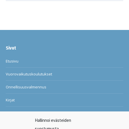
Sivut
Etusivu
Vuorovaikutuskoulutukset
Onnellisuusvalmennus
Kirjat
Blogi
Hallinnoi evästeiden
Ilon ja onnellisuuden kuntosali
suostumusta