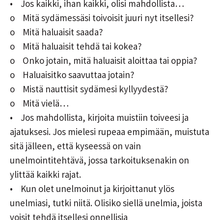
• Jos kaikki, ihan kaikki, olisi mahdollista…
o Mitä sydämessäsi toivoisit juuri nyt itsellesi?
o Mitä haluaisit saada?
o Mitä haluaisit tehdä tai kokea?
o Onko jotain, mitä haluaisit aloittaa tai oppia?
o Haluaisitko saavuttaa jotain?
o Mistä nauttisit sydämesi kyllyydestä?
o Mitä vielä…
• Jos mahdollista, kirjoita muistiin toiveesi ja
ajatuksesi. Jos mielesi rupeaa empimään, muistuta
sitä jälleen, että kyseessä on vain
unelmointitehtävä, jossa tarkoituksenakin on
ylittää kaikki rajat.
• Kun olet unelmoinut ja kirjoittanut ylös
unelmiasi, tutki niitä. Olisiko siellä unelmia, joista
voisit tehdä itsellesi onnellisia