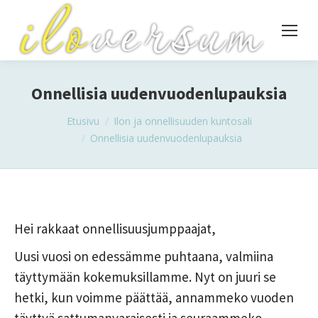
Onnellisia uudenvuodenlupauksia
You are here:
Etusivu
Ilon ja onnellisuuden kuntosali
Onnellisia uudenvuodenlupauksia
Hei rakkaat onnellisuusjumppaajat,
Uusi vuosi on edessämme puhtaana, valmiina
täyttymään kokemuksillamme. Nyt on juuri se
hetki, kun voimme päättää, annammeko vuoden