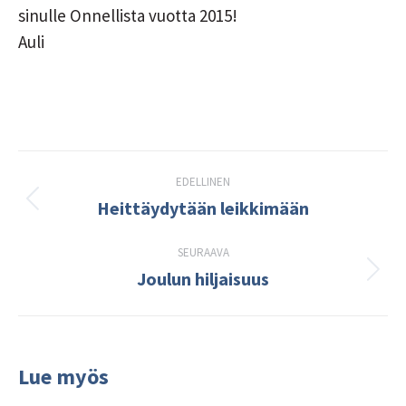
sinulle Onnellista vuotta 2015!
Auli
Post
EDELLINEN
navigation
Heittäydytään leikkimään
Edellinen
kirjoitus:
SEURAAVA
Joulun hiljaisuus
Seuraava
kirjoitus:
Lue myös