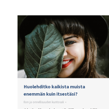
Huolehditko kaikista muista
enemmän kuin itsestäsi?
Ilon ja onnellisuuden kuntosali