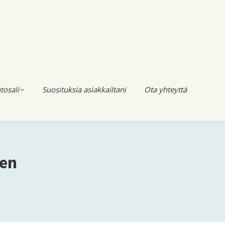
tosali
Suosituksia asiakkailtani
Ota yhteyttä
nen