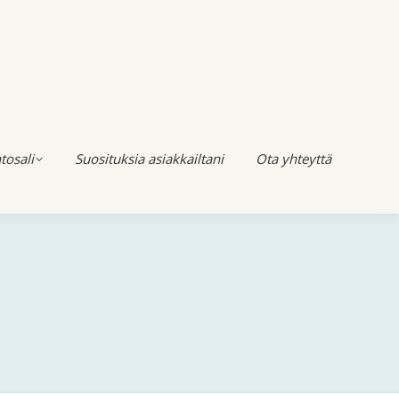
tosali
Suosituksia asiakkailtani
Ota yhteyttä