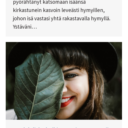
pyörähtänyt katsomaan isäänsä
kirkastunein kasvoin leveästi hymyillen,
johon isä vastasi yhtä rakastavalla hymyllä.
Ystäväni…