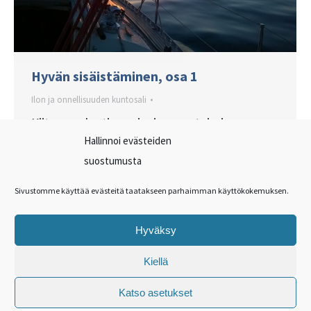
Hyvän sisäistäminen, osa 1
Ilon ja onnellisuuden kuntosali
Kiitos evoluution, aivojemme toiminnassa
Hallinnoi evästeiden
on tietty negatiivinen vinouma, joka lisää
suostumusta
ärsyyntymisherkkyyttämme ja saa meidät
tuntemaan levottomuutta,
Sivustomme käyttää evästeitä taatakseen parhaimman käyttökokemuksen.
tyytymättömyyttä ja erillisyyttä. Mutta
voimme vähentää vinouman vaikutusta
Hyväksy
vahvistamalla tietoisesti positiivia
Kiellä
kokemuksia.
Katso asetukset