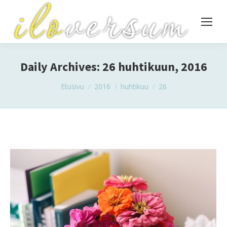
Daily Archives:
26 huhtikuun, 2016
You are here:
Etusivu
2016
huhtikuu
26