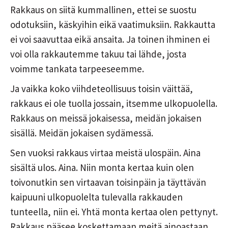
Rakkaus on siitä kummallinen, ettei se suostu
odotuksiin, käskyihin eikä vaatimuksiin. Rakkautta
ei voi saavuttaa eikä ansaita. Ja toinen ihminen ei
voi olla rakkautemme takuu tai lähde, josta
voimme tankata tarpeeseemme.
Ja vaikka koko viihdeteollisuus toisin väittää,
rakkaus ei ole tuolla jossain, itsemme ulkopuolella.
Rakkaus on meissä jokaisessa, meidän jokaisen
sisällä. Meidän jokaisen sydämessä.
Sen vuoksi rakkaus virtaa meistä ulospäin. Aina
sisältä ulos. Aina. Niin monta kertaa kuin olen
toivonutkin sen virtaavan toisinpäin ja täyttävän
kaipuuni ulkopuolelta tulevalla rakkauden
tunteella, niin ei. Yhtä monta kertaa olen pettynyt.
Rakkaus pääsee koskettamaan meitä ainoastaan,