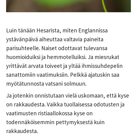
Luin tänään Hesarista, miten Englannissa
ystävänpäivä aiheuttaa valtavia paineita
parisuhteelle. Naiset odottavat tulevansa
huomioiduiksi ja hemmotelluiksi. Ja miesrukat
yrittävät arvata toiveet ja yltää ihmissuhdepelin
sanattomiin vaatimuksiin. Pelkkä ajatuskin saa
myötätunnosta vatsani solmuun.
Ja jotenkin onnistutaan vielä uskomaan, että kyse
on rakkaudesta. Vaikka tuollaisessa odotusten ja
vaatimusten ristiaallokossa kyse on
todennäköisemmin pettymyksestä kuin
rakkaudesta.