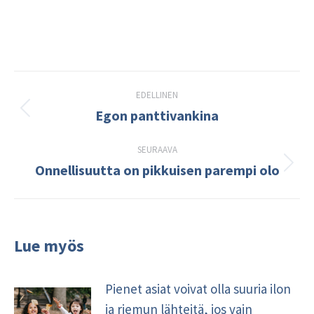
Post
EDELLINEN
navigation
Egon panttivankina
Edellinen
kirjoitus:
SEURAAVA
Onnellisuutta on pikkuisen parempi olo
Seuraava
kirjoitus:
Lue myös
Pienet asiat voivat olla suuria ilon
ja riemun lähteitä, jos vain