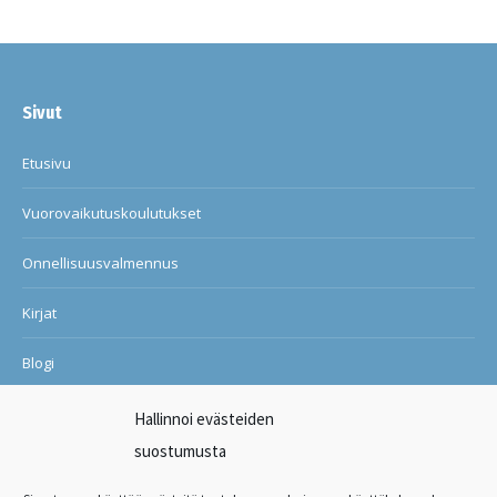
Sivut
Etusivu
Vuorovaikutuskoulutukset
Onnellisuusvalmennus
Kirjat
Blogi
Ilon ja onnellisuuden kuntosali
Hallinnoi evästeiden
suostumusta
Suosituksia asiakkailtani