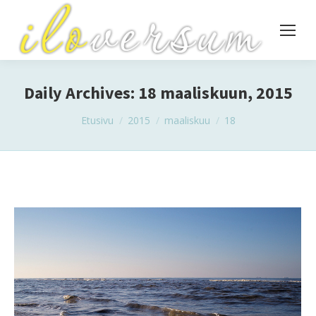
Daily Archives:
18 maaliskuun, 2015
You are here:
Etusivu
2015
maaliskuu
18