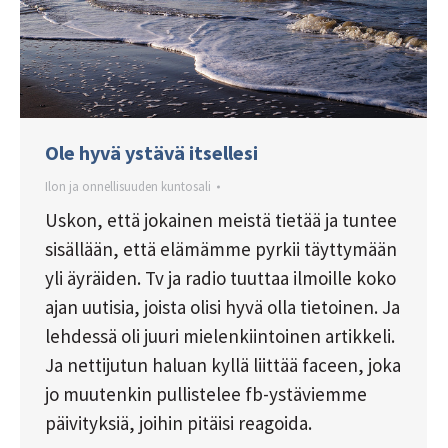
Ole hyvä ystävä itsellesi
Ilon ja onnellisuuden kuntosali
Uskon, että jokainen meistä tietää ja tuntee
sisällään, että elämämme pyrkii täyttymään
yli äyräiden. Tv ja radio tuuttaa ilmoille koko
ajan uutisia, joista olisi hyvä olla tietoinen. Ja
lehdessä oli juuri mielenkiintoinen artikkeli.
Ja nettijutun haluan kyllä liittää faceen, joka
jo muutenkin pullistelee fb-ystäviemme
päivityksiä, joihin pitäisi reagoida.