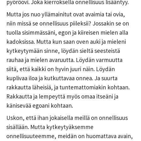
pyöröovi. Joka kierroksella onnellisuus lisääntyy.
Mutta jos nuo yllämainitut ovat avaimia tai ovia,
niin missä se onnellisuus piileksii? Jossakin se on
tuolla sisimmässäni, egon ja kiireisen mielen alla
kadoksissa. Mutta kun saan oven auki ja mieleni
kytkeytymään sinne, löydän sieltä seesteistä
rauhaa ja mielen avaruutta. Löydän varmuutta
siitä, että kaikki on hyvin juuri näin. Löydän
kuplivaa iloa ja kutkuttavaa onnea. Ja suurta
rakkautta läheisiä, ja tuntemattomiakin kohtaan.
Rakkautta ja lempeyttä myös omaa itseäni ja
känisevää egoani kohtaan.
Uskon, että ihan jokaisella meillä on onnellisuus
sisällään. Mutta kytkeytyäksemme
onnellisuuteemme, meidän on huomattava avain,