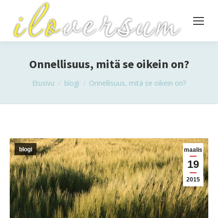
Onnellisuus, mitä se oikein on?
You are here:
Etusivu
blogi
Onnellisuus, mitä se oikein on?
blogi
maalis
19
2015