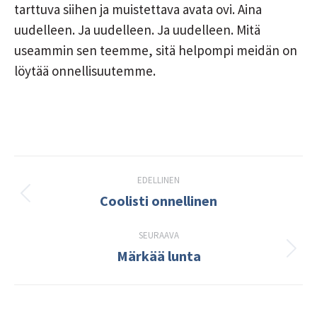
tarttuva siihen ja muistettava avata ovi. Aina
uudelleen. Ja uudelleen. Ja uudelleen. Mitä
useammin sen teemme, sitä helpompi meidän on
löytää onnellisuutemme.
Post
EDELLINEN
navigation
Coolisti onnellinen
Edellinen
kirjoitus:
SEURAAVA
Märkää lunta
Seuraava
kirjoitus: