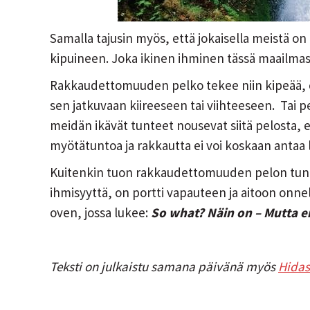
Samalla tajusin myös, että jokaisella meistä
kipuineen. Joka ikinen ihminen tässä maailmas
Rakkaudettomuuden pelko tekee niin kipeää, e
sen jatkuvaan kiireeseen tai viihteeseen. Tai p
meidän ikävät tunteet nousevat siitä pelosta, 
myötätuntoa ja rakkautta ei voi koskaan antaa 
Kuitenkin tuon rakkaudettomuuden pelon tunni
ihmisyyttä, on portti vapauteen ja aitoon onnel
oven, jossa lukee:
So what? Näin on – Mutta e
Teksti on julkaistu samana päivänä myös
Hidas