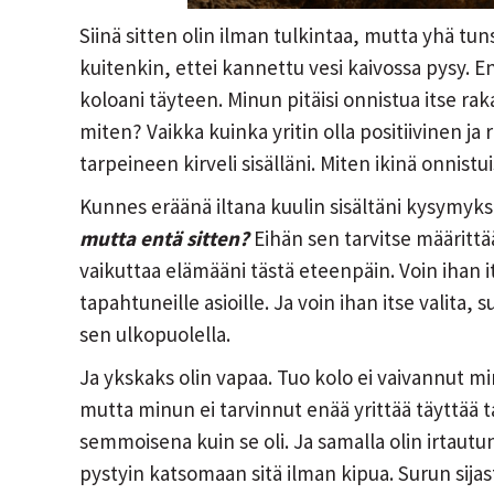
Siinä sitten olin ilman tulkintaa, mutta yhä t
kuitenkin, ettei kannettu vesi kaivossa pysy. 
koloani täyteen. Minun pitäisi onnistua itse rak
miten? Vaikka kuinka yritin olla positiivinen ja
tarpeineen kirveli sisälläni. Miten ikinä onnistu
Kunnes eräänä iltana kuulin sisältäni kysymyk
mutta entä sitten?
Eihän sen tarvitse määrittä
vaikuttaa elämääni tästä eteenpäin. Voin ihan
tapahtuneille asioille. Ja voin ihan itse valit
sen ulkopuolella.
Ja ykskaks olin vapaa. Tuo kolo ei vaivannut m
mutta minun ei tarvinnut enää yrittää täyttää 
semmoisena kuin se oli. Ja samalla olin irtautun
pystyin katsomaan sitä ilman kipua. Surun sija