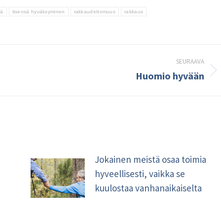
tä
itsensä hyväksyminen
rakkaudettomuus
rakkaus
SEURAAVA
Huomio hyvään
Seuraava
kirjoitus:
Jokainen meistä osaa toimia
hyveellisesti, vaikka se
kuulostaa vanhanaikaiselta