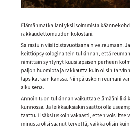
Elämänmatkallani yksi isoimmista käännekohdist
rakkaudettomuuden kolostani.
Sairastuin viisitoistavuotiaana nivelreumaan. 
keittiöpsykologina tein tulkinnan, että reumani
nimittäin syntynyt kuusilapsisen perheen kolma
paljon huomiota ja rakkautta kuin olisin tarvi
lapsikatraan kanssa. Niinpä uskoin reumani var
aikuisena.
Annoin tuon tulkinnan vaikuttaa elämääni liki 
kunnossa. Ja leikkauksiakin saattoi olla useamp
taattu. Lisäksi uskoin vakaasti, etten voisi itse 
minusta olisi saanut tervettä, vaikka olisin kuin