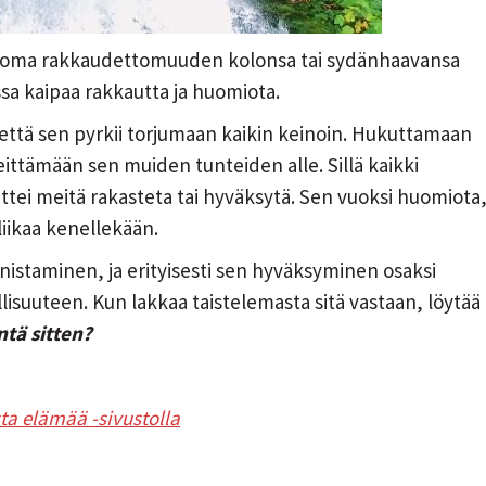
 on oma rakkaudettomuuden kolonsa tai sydänhaavansa
sa kaipaa rakkautta ja huomiota.
ttä sen pyrkii torjumaan kaikin keinoin. Hukuttamaan
eittämään sen muiden tunteiden alle. Sillä kaikki
ettei meitä rakasteta tai hyväksytä. Sen vuoksi huomiota
liikaa kenellekään.
staminen, ja erityisesti sen hyväksyminen osaksi
lisuuteen. Kun lakkaa taistelemasta sitä vastaan, löytää
ntä sitten?
ta elämää -sivustolla