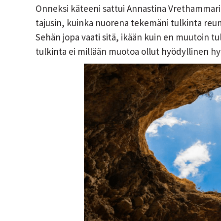
Onneksi käteeni sattui Annastina Vrethammarin
tajusin, kuinka nuorena tekemäni tulkinta reu
Sehän jopa vaati sitä, ikään kuin en muutoin tul
tulkinta ei millään muotoa ollut hyödyllinen hy