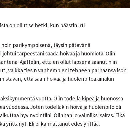
a on ollut se hetki, kun päästin irti
Ja noin parikymppisenä, täysin pätevänä
 johtui tarpeestani saada hoivaa ja huomiota. Olin
ntena. Ajattelin, että en ollut lapsena saanut niin
nnut, vaikka tiesin vanhempieni tehneen parhaansa ison
mistavan, että saan hoivaa ja huolenpitoa ainakin
kaksikymmentä vuotta. Olin todella kipeä ja huonossa
ia vuodessa. Joten todellakin hoiva ja huolenpito oli
vaikuttaa hyvinvointiini. Olinhan jo valmiiksi sairas. Eikä
ka yrittänyt. Eli ei kannattanut edes yrittää.