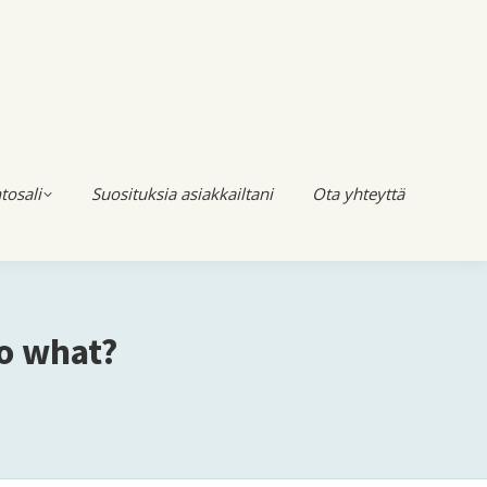
tosali
Suosituksia asiakkailtani
Ota yhteyttä
o what?