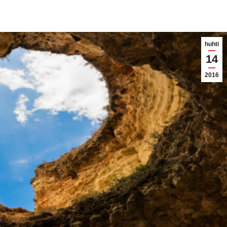
huhti
14
2016