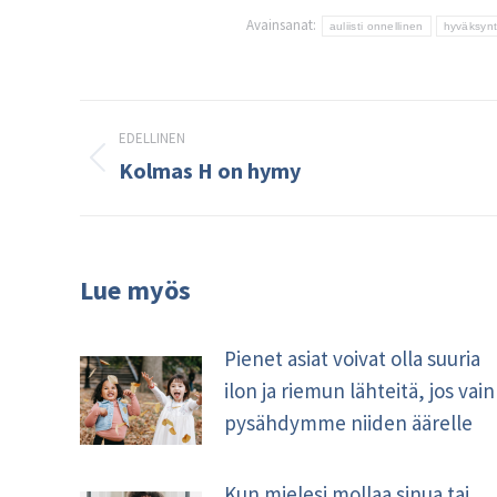
Avainsanat:
auliisti onnellinen
hyväksyn
Post
EDELLINEN
navigation
Kolmas H on hymy
Edellinen
kirjoitus:
Lue myös
Pienet asiat voivat olla suuria
ilon ja riemun lähteitä, jos vain
pysähdymme niiden äärelle
Kun mielesi mollaa sinua tai