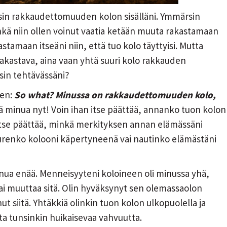
unsin rakkaudettomuuden kolon sisälläni. Ymmärsin
Enkä niin ollen voinut vaatia ketään muuta rakastamaan
astamaan itseäni niin, että tuo kolo täyttyisi. Mutta
 rakastava, aina vaan yhtä suuri kolo rakkauden
isin tehtävässäni?
sen:
So what?
Minussa on rakkaudettomuuden kolo,
ä minua nyt! Voin ihan itse päättää, annanko tuon kolon
 itse päättää, minkä merkityksen annan elämässäni
a, surenko kolooni käpertyneenä vai nautinko elämästäni
inua enää. Menneisyyteni koloineen oli minussa yhä,
tai muuttaa sitä. Olin hyväksynyt sen olemassaolon
ut siitä. Yhtäkkiä olinkin tuon kolon ulkopuolella ja
sta tunsinkin huikaisevaa vahvuutta.