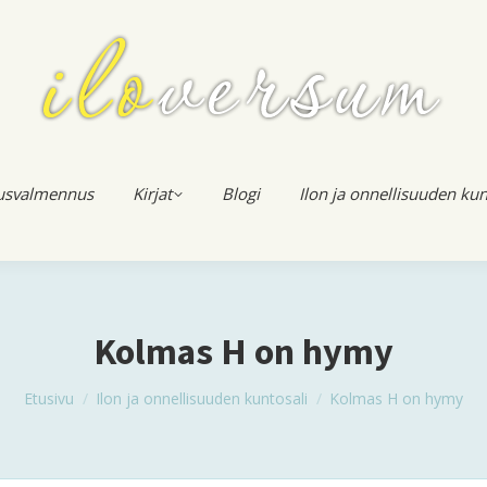
usvalmennus
Kirjat
Blogi
Ilon ja onnellisuuden kun
Kolmas H on hymy
You are here:
Etusivu
Ilon ja onnellisuuden kuntosali
Kolmas H on hymy