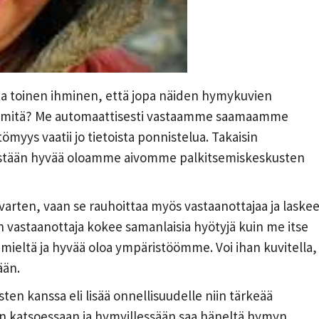
ta toinen ihminen, että jopa näiden hymykuvien
i mitä? Me automaattisesti vastaamme saamaamme
ys vaatii jo tietoista ponnistelua. Takaisin
sestään hyvää oloamme aivomme palkitsemiskeskusten
arten, vaan se rauhoittaa myös vastaanottajaa ja laske
vastaanottaja kokee samanlaisia hyötyjä kuin me itse
ieltä ja hyvää oloa ympäristöömme. Voi ihan kuvitella,
ään.
ten kanssa eli lisää onnellisuudelle niin tärkeää
n katsoessaan ja hymyillessään saa häneltä hymyn