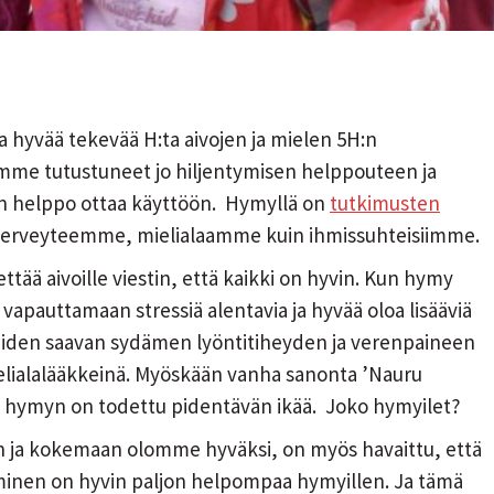
 hyvää tekevää H:ta aivojen ja mielen 5H:n
olemme tutustuneet jo hiljentymisen helppouteen ja
n helppo ottaa käyttöön. Hymyllä on
tutkimusten
n terveyteemme, mielialaamme kuin ihmissuhteisiimme.
ää aivoille viestin, että kaikki on hyvin. Kun hymy
 vapauttamaan stressiä alentavia ja hyvää oloa lisääviä
ineiden saavan sydämen lyöntitiheyden ja verenpaineen
ielialalääkkeinä. Myöskään vanha sanonta ’Nauru
 jo hymyn on todettu pidentävän ikää. Joko hymyilet?
n ja kokemaan olomme hyväksi, on myös havaittu, että
minen on hyvin paljon helpompaa hymyillen. Ja tämä