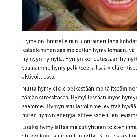
Hymy on ihmiselle niin luontainen tapa kohda
katseleminen saa meidätkin hymyilemään, va
hymyyn hymyllä. Hymyn kohdatessaan hymyttömy
saamamme hymy palkitsee ja lisää vielä enti
aktivoituessa.
Mutta hymy ei ole pelkästään meitä itseämme v
tämän stressitasoa. Hymyillessään myös hymyn 
saamme. Hymyn avulla voimme levittää hyvää m
miten hymyn energia lähtee sädehtien leviäm
Lisäksi hymy liittää meidät yhteen toisten ihmis
yhteenkuuluvuuden tunnetta. Kun toista silmi