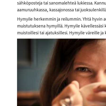
sähköposteja tai sanomalehteä lukiessa. Kannus
aamuruuhkassa, kassajonossa tai juoksulenkillä
Hymyile herkemmin ja reilummin. Yhtä hyvin aur
muistutuksena hymyillä. Hymyile kävellessäsi k
muistoillesi tai ajatuksillesi. Hymyile väreille ja