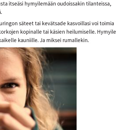
ta itseäsi hymyilemään oudoissakin tilanteissa,
.
ingon säteet tai kevätsade kasvoillasi voi toimia
orkojen kopinalle tai käsien heilumiselle. Hymyile
 kaikelle kauniille. Ja miksei rumallekin.