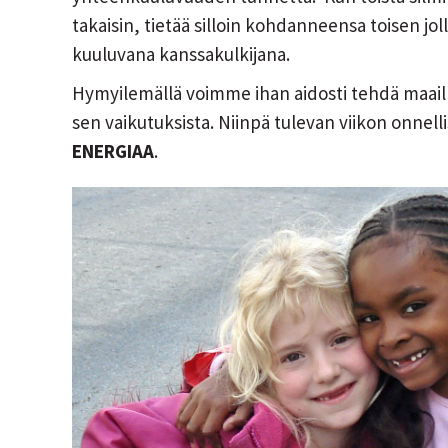
takaisin, tietää silloin kohdanneensa toisen j
kuuluvana kanssakulkijana.
Hymyilemällä voimme ihan aidosti tehdä maa
sen vaikutuksista. Niinpä tulevan viikon onnel
ENERGIAA
.