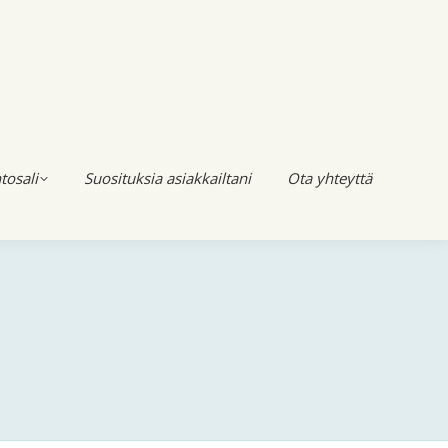
tosali
Suosituksia asiakkailtani
Ota yhteyttä