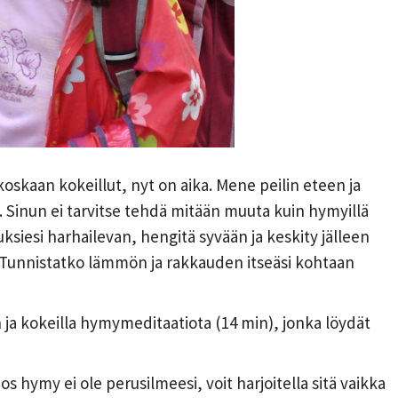
 koskaan kokeillut, nyt on aika. Mene peilin eteen ja
n. Sinun ei tarvitse tehdä mitään muuta kuin hymyillä
uksiesi harhailevan, hengitä syvään ja keskity jälleen
. Tunnistatko lämmön ja rakkauden itseäsi kohtaan
 ja kokeilla hymymeditaatiota (14 min), jonka löydät
Jos hymy ei ole perusilmeesi, voit harjoitella sitä vaikka