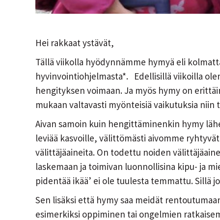
Hei rakkaat ystävät,
Tällä viikolla hyödynnämme hymyä eli kolmatta
hyvinvointiohjelmasta*. Edellisillä viikoilla 
hengityksen voimaan. Ja myös hymy on erittäi
mukaan valtavasti myönteisiä vaikutuksia nii
Aivan samoin kuin hengittäminenkin hymy lähett
leviää kasvoille, välittömästi aivomme ryhtyvät
välittäjäaineita. On todettu noiden välittäjäa
laskemaan ja toimivan luonnollisina kipu- ja m
pidentää ikää’ ei ole tuulesta temmattu. Sillä
Sen lisäksi että hymy saa meidät rentoutumaa
esimerkiksi oppiminen tai ongelmien ratkaise