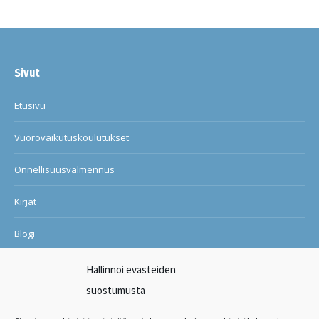
Sivut
Etusivu
Vuorovaikutuskoulutukset
Onnellisuusvalmennus
Kirjat
Blogi
Ilon ja onnellisuuden kuntosali
Hallinnoi evästeiden
suostumusta
Suosituksia asiakkailtani