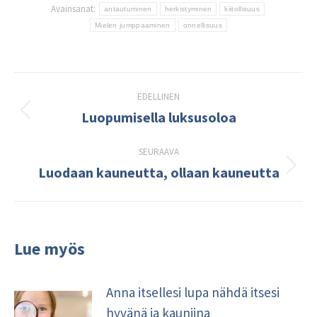
Avainsanat:
antautuminen
herkistyminen
kiitollisuus
Mielen jumppaaminen
onnellisuus
Post
EDELLINEN
navigation
Luopumisella luksusoloa
Edellinen
kirjoitus:
SEURAAVA
Luodaan kauneutta, ollaan kauneutta
Seuraava
kirjoitus:
Lue myös
Anna itsellesi lupa nähdä itsesi
hyvänä ja kauniina