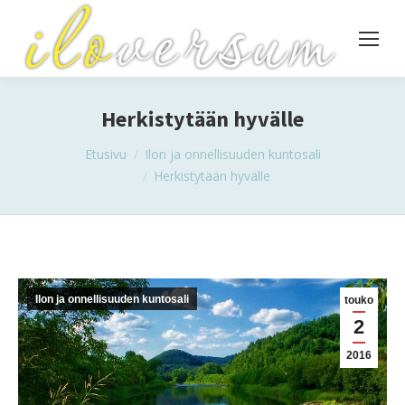
Herkistytään hyvälle
You are here:
Etusivu
Ilon ja onnellisuuden kuntosali
Herkistytään hyvälle
Ilon ja onnellisuuden kuntosali
touko
2
2016