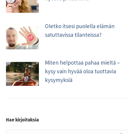
Oletko itsesi puolella elämän
satuttavissa tilanteissa?
Miten helpottaa pahaa mieltä –
kysy vain hyvää oloa tuottavia
kysymyksiä
Hae kirjoituksia
Search: