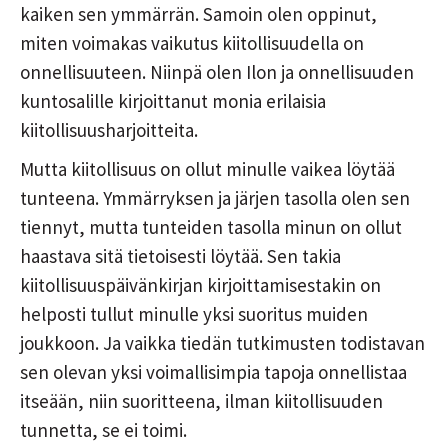
kaiken sen ymmärrän. Samoin olen oppinut,
miten voimakas vaikutus kiitollisuudella on
onnellisuuteen. Niinpä olen Ilon ja onnellisuuden
kuntosalille kirjoittanut monia erilaisia
kiitollisuusharjoitteita.
Mutta kiitollisuus on ollut minulle vaikea löytää
tunteena. Ymmärryksen ja järjen tasolla olen sen
tiennyt, mutta tunteiden tasolla minun on ollut
haastava sitä tietoisesti löytää. Sen takia
kiitollisuuspäivänkirjan kirjoittamisestakin on
helposti tullut minulle yksi suoritus muiden
joukkoon. Ja vaikka tiedän tutkimusten todistavan
sen olevan yksi voimallisimpia tapoja onnellistaa
itseään, niin suoritteena, ilman kiitollisuuden
tunnetta, se ei toimi.