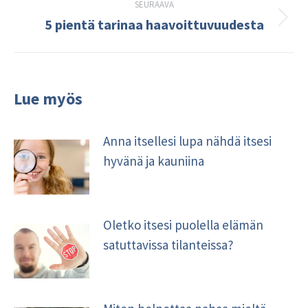
SEURAAVA
5 pientä tarinaa haavoittuvuudesta
Seuraava
kirjoitus:
Lue myös
Anna itsellesi lupa nähdä itsesi
hyvänä ja kauniina
Oletko itsesi puolella elämän
satuttavissa tilanteissa?