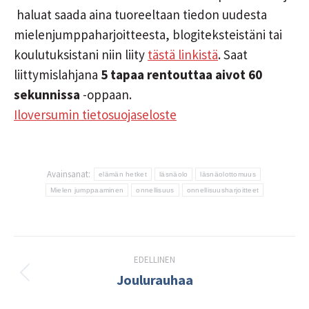
haluat saada aina tuoreeltaan tiedon uudesta
mielenjumppaharjoitteesta, blogiteksteistäni tai
koulutuksistani niin liity
tästä linkistä
. Saat
liittymislahjana
5 tapaa rentouttaa aivot 60
sekunnissa
-oppaan.
Iloversumin tietosuojaseloste
Avainsanat:
elämän hetket
läsnäolo
läsnäolottomuus
Mielen jumppaaminen
onnellisuus
onnellisuusharjoitteet
Post
EDELLINEN
navigation
Joulurauhaa
Edellinen
kirjoitus: