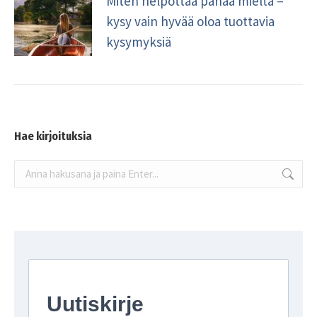
Miten helpottaa pahaa mieltä –
kysy vain hyvää oloa tuottavia
kysymyksiä
Hae kirjoituksia
Search: