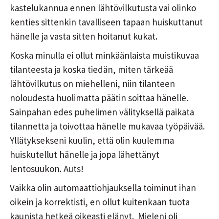
kastelukannua ennen lähtövilkutusta vai olinko
kenties sittenkin tavalliseen tapaan huiskuttanut
hänelle ja vasta sitten hoitanut kukat.
Koska minulla ei ollut minkäänlaista muistikuvaa
tilanteesta ja koska tiedän, miten tärkeää
lähtövilkutus on miehelleni, niin tilanteen
noloudesta huolimatta päätin soittaa hänelle.
Sainpahan edes puhelimen välityksellä paikata
tilannetta ja toivottaa hänelle mukavaa työpäivää.
Yllätyksekseni kuulin, että olin kuulemma
huiskutellut hänelle ja jopa lähettänyt
lentosuukon. Auts!
Vaikka olin automaattiohjauksella toiminut ihan
oikein ja korrektisti, en ollut kuitenkaan tuota
kaunista hetkeä oikeasti elänyt. Mieleni oli