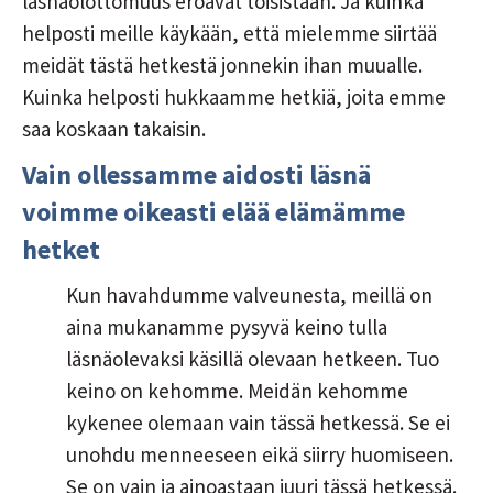
läsnäolottomuus eroavat toisistaan. Ja kuinka
helposti meille käykään, että mielemme siirtää
meidät tästä hetkestä jonnekin ihan muualle.
Kuinka helposti hukkaamme hetkiä, joita emme
saa koskaan takaisin.
Vain ollessamme aidosti läsnä
voimme oikeasti elää elämämme
hetket
Kun havahdumme valveunesta, meillä on
aina mukanamme pysyvä keino tulla
läsnäolevaksi käsillä olevaan hetkeen. Tuo
keino on kehomme. Meidän kehomme
kykenee olemaan vain tässä hetkessä. Se ei
unohdu menneeseen eikä siirry huomiseen.
Se on vain ja ainoastaan juuri tässä hetkessä.