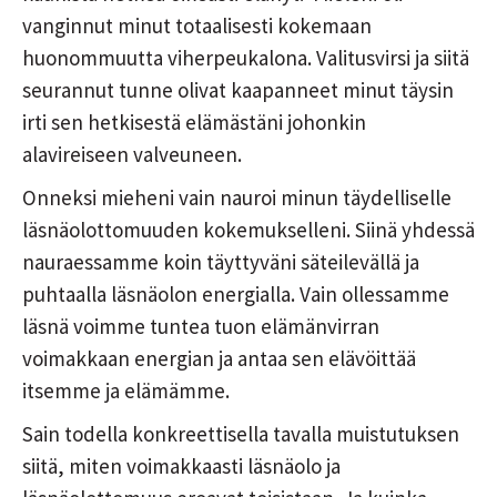
vanginnut minut totaalisesti kokemaan
huonommuutta viherpeukalona. Valitusvirsi ja siitä
seurannut tunne olivat kaapanneet minut täysin
irti sen hetkisestä elämästäni johonkin
alavireiseen valveuneen.
Onneksi mieheni vain nauroi minun täydelliselle
läsnäolottomuuden kokemukselleni. Siinä yhdessä
nauraessamme koin täyttyväni säteilevällä ja
puhtaalla läsnäolon energialla. Vain ollessamme
läsnä voimme tuntea tuon elämänvirran
voimakkaan energian ja antaa sen elävöittää
itsemme ja elämämme.
Sain todella konkreettisella tavalla muistutuksen
siitä, miten voimakkaasti läsnäolo ja