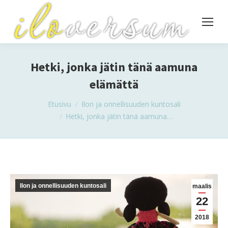
Hetki, jonka jätin tänä aamuna
elämättä
You are here:
Etusivu
Ilon ja onnellisuuden kuntosali
Hetki, jonka jätin tänä aamuna…
Ilon ja onnellisuuden kuntosali
maalis
22
2018