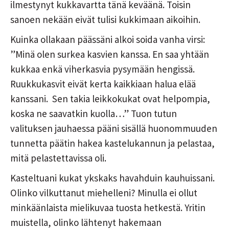
ilmestynyt kukkavartta tänä keväänä. Toisin
sanoen nekään eivät tulisi kukkimaan aikoihin.
Kuinka ollakaan päässäni alkoi soida vanha virsi:
”Minä olen surkea kasvien kanssa. En saa yhtään
kukkaa enkä viherkasvia pysymään hengissä.
Ruukkukasvit eivät kerta kaikkiaan halua elää
kanssani. Sen takia leikkokukat ovat helpompia,
koska ne saavatkin kuolla…” Tuon tutun
valituksen jauhaessa pääni sisällä huonommuuden
tunnetta päätin hakea kastelukannun ja pelastaa,
mitä pelastettavissa oli.
Kasteltuani kukat ykskaks havahduin kauhuissani.
Olinko vilkuttanut miehelleni? Minulla ei ollut
minkäänlaista mielikuvaa tuosta hetkestä. Yritin
muistella, olinko lähtenyt hakemaan