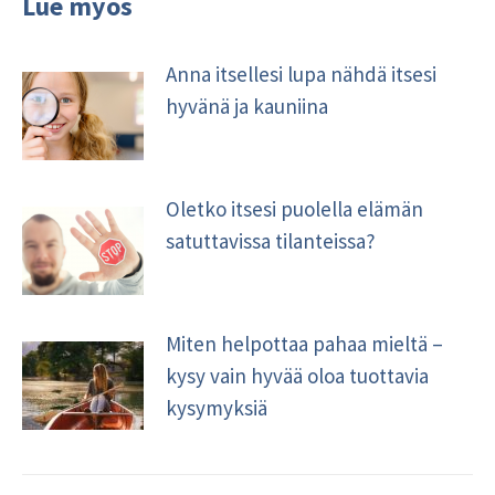
Lue myös
Anna itsellesi lupa nähdä itsesi
hyvänä ja kauniina
Oletko itsesi puolella elämän
satuttavissa tilanteissa?
Miten helpottaa pahaa mieltä –
kysy vain hyvää oloa tuottavia
kysymyksiä