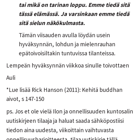
tai mikä on tarinan loppu. Emme tiedä sitä
tässä elämässä. Ja varsinkaan emme tiedä
sitä sielun näkökulmasta.
Tämän viisauden avulla löydän usein
hyväksynnän, lohdun ja mielenrauhan
epätoivoisiltakin tuntuvissa tilanteissa.
Lempeän hyväksynnän viikkoa sinulle toivottaen
Auli
*Lue lisää Rick Hanson (2011): Kehitä buddhan
aivot, s 147-150
ps. Jos et ole vielä Ilon ja onnellisuuden kuntosalin
uutiskirjeen tilaaja ja haluat saada sähköpostiisi
tiedon aina uudesta, viikoittain vaihtuvasta
onnellisuusharjoitteesta, tilaa uutiskirje tällä