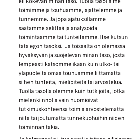
eli kokevan minän taso. Tuolla tasolla me
toimimme ja touhuamme, ajattelemme ja
tunnemme. Ja jopa ajatuksillamme
saatamme selittää ja analysoida
toimintaamme tai tunteitamme. Itse kutsun
tätä egon tasoksi. Ja toisaalta on olemassa
hyväksyvän ja suojelevan minän taso, josta
lempeästi katsomme ikään kuin ulko- tai
yläpuolelta omaa touhuamme liittämättä
siihen tunteita, mielipiteitä tai arvostelua.
Tuolla tasolla olemme kuin tutkijoita, jotka
mielenkiinnolla vain huomioivat
tutkimuskohteensa toimia arvostelematta
niitä tai joutumatta tunnekuohuihin niiden
toiminnan takia.