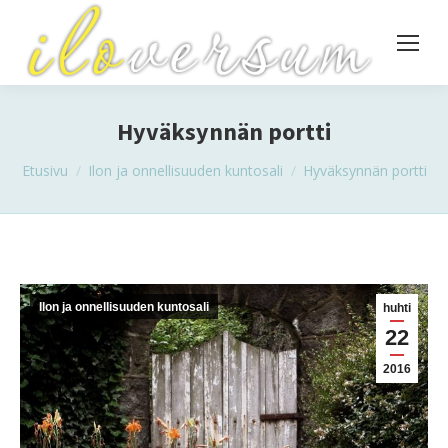
Hyväksynnän portti
You are here:
Etusivu
Ilon ja onnellisuuden kuntosali
Hyväksynnän portti
Ilon ja onnellisuuden kuntosali
huhti
22
2016