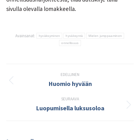
sivulla olevalla lomakkeella.
Avainsanat:
hyväksyminen
hyväksyntä
Mielen jumppaaminen
onnellisuus
Post
EDELLINEN
navigation
Huomio hyvään
Edellinen
kirjoitus:
SEURAAVA
Luopumisella luksusoloa
Seuraava
kirjoitus: