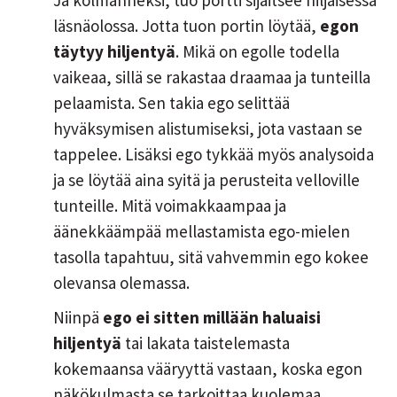
Ja kolmanneksi, tuo portti sijaitsee hiljaisessa
läsnäolossa. Jotta tuon portin löytää,
egon
täytyy hiljentyä
. Mikä on egolle todella
vaikeaa, sillä se rakastaa draamaa ja tunteilla
pelaamista. Sen takia ego selittää
hyväksymisen alistumiseksi, jota vastaan se
tappelee. Lisäksi ego tykkää myös analysoida
ja se löytää aina syitä ja perusteita velloville
tunteille. Mitä voimakkaampaa ja
äänekkäämpää mellastamista ego-mielen
tasolla tapahtuu, sitä vahvemmin ego kokee
olevansa olemassa.
Niinpä
ego ei sitten millään haluaisi
hiljentyä
tai lakata taistelemasta
kokemaansa vääryyttä vastaan, koska egon
näkökulmasta se tarkoittaa kuolemaa.