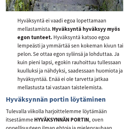
Hyväksyntä ei vaadi egoa lopettamaan
mellastamista.
Hyväksyntä hyväksyy myös
egon tunteet.
Hyväksyntä katsoo egoa
lempeästi ja ymmärtää sen kokeman kivun tai
pelon. Se ottaa egon syliinsä ja lohduttaa. Ja
kuin pieni lapsi, egokin rauhoittuu tullessaan
kuulluksi ja nähdyksi, saadessaan huomiota ja
hyväksyntää. Enää ei ole tarvetta jatkaa
mellastusta tai vastaan taistelemista.
Hyväksynnän portin löytäminen
Tulevalla viikolla harjoittelemme löytämään
itsestämme
HYVÄKSYNNÄN PORTIN
, oven
onnellisuuteen ilman ehtoja ja mielenrauhaan