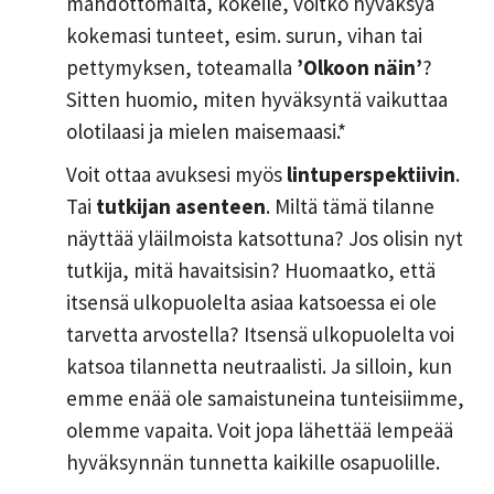
mahdottomalta, kokeile, voitko hyväksyä
kokemasi tunteet, esim. surun, vihan tai
pettymyksen, toteamalla
’Olkoon näin’
?
Sitten huomio, miten hyväksyntä vaikuttaa
olotilaasi ja mielen maisemaasi.*
Voit ottaa avuksesi myös
lintuperspektiivin
.
Tai
tutkijan asenteen
. Miltä tämä tilanne
näyttää yläilmoista katsottuna? Jos olisin nyt
tutkija, mitä havaitsisin? Huomaatko, että
itsensä ulkopuolelta asiaa katsoessa ei ole
tarvetta arvostella? Itsensä ulkopuolelta voi
katsoa tilannetta neutraalisti. Ja silloin, kun
emme enää ole samaistuneina tunteisiimme,
olemme vapaita. Voit jopa lähettää lempeää
hyväksynnän tunnetta kaikille osapuolille.