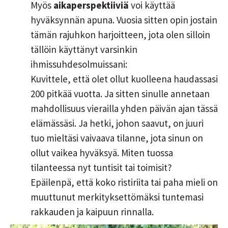
Myös
aikaperspektiiviä
voi käyttää
hyväksynnän apuna. Vuosia sitten opin jostain
tämän rajuhkon harjoitteen, jota olen silloin
tällöin käyttänyt varsinkin
ihmissuhdesolmuissani:
Kuvittele, että olet ollut kuolleena haudassasi
200 pitkää vuotta. Ja sitten sinulle annetaan
mahdollisuus vierailla yhden päivän ajan tässä
elämässäsi. Ja hetki, johon saavut, on juuri
tuo mieltäsi vaivaava tilanne, jota sinun on
ollut vaikea hyväksyä. Miten tuossa
tilanteessa nyt tuntisit tai toimisit?
Epäilenpä, että koko ristiriita tai paha mieli on
muuttunut merkityksettömäksi tuntemasi
rakkauden ja kaipuun rinnalla.