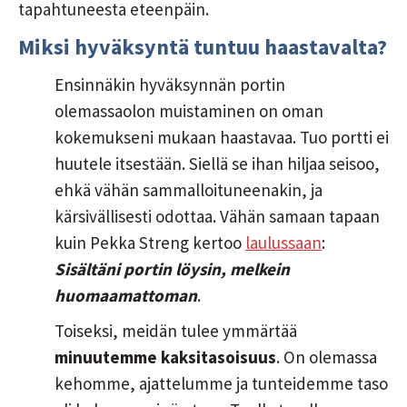
tapahtuneesta eteenpäin.
Miksi hyväksyntä tuntuu haastavalta?
Ensinnäkin hyväksynnän portin
olemassaolon muistaminen on oman
kokemukseni mukaan haastavaa. Tuo portti ei
huutele itsestään. Siellä se ihan hiljaa seisoo,
ehkä vähän sammalloituneenakin, ja
kärsivällisesti odottaa. Vähän samaan tapaan
kuin Pekka Streng kertoo
laulussaan
:
Sisältäni portin löysin, melkein
huomaamattoman
.
Toiseksi, meidän tulee ymmärtää
minuutemme kaksitasoisuus
. On olemassa
kehomme, ajattelumme ja tunteidemme taso