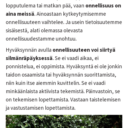
lopputulema tai matkan pää, vaan
onnellisuus on
aina meissä
. Ainoastaan kytkeytymisemme
onnellisuuteen vaihtelee. Ja usein tietoisuutemme
sisäisestä, alati olemassa olevasta
onnellisuudestamme unohtuu.
Hyväksynnän avulla
onnellisuuteen voi siirtyä
silmänräpäyksessä
. Se ei vaadi aikaa, ei
ponnistelua, ei oppimista. Hyväksyntä ei ole jonkin
taidon osaamista tai hyväksynnän suorittamista,
niin kuin itse aiemmin kuvittelin. Se ei vaadi
minkäänlaista aktiivista tekemistä. Päinvastoin, se
on tekemisen lopettamista. Vastaan taistelemisen
ja vastustamisen lopettamista.