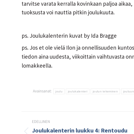
tarvitse varata kerralla kovinkaan paljoa aikaa
tuoksusta voi nauttia pitkin joulukuuta.
ps. Joulukalenterin kuvat by Ida Bragge
ps. Jos et ole vielä Ilon ja onnellisuuden kuntos
tiedon aina uudesta, viikoittain vaihtuvasta onnel
lomakkeella.
Avainsanat:
joulu
joulukalenteri
joulun tekeminen
jouluu
Post
EDELLINEN
navigation
Joulukalenterin luukku 4: Rentoudu