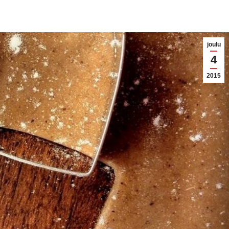
joulu
4
2015