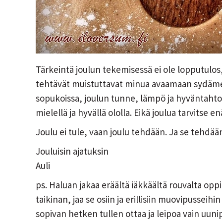
Tärkeintä joulun tekemisessä ei ole lopputulos,
tehtävät muistuttavat minua avaamaan sydäme
sopukoissa, joulun tunne, lämpö ja hyväntahto
mielellä ja hyvällä ololla. Eikä joulua tarvitse en
Joulu ei tule, vaan joulu tehdään. Ja se tehdää
Jouluisin ajatuksin
Auli
ps. Haluan jakaa eräältä iäkkäältä rouvalta opp
taikinan, jaa se osiin ja erillisiin muovipusseihin
sopivan hetken tullen ottaa ja leipoa vain uunip