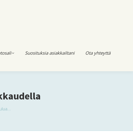
tosali
Suosituksia asiakkailtani
Ota yhteyttä
akkaudella
oulua…