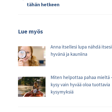
Edellinen
tähän hetkeen
kirjoitus:
Lue myös
Anna itsellesi lupa nähdä itsesi
hyvänä ja kauniina
Miten helpottaa pahaa mieltä 
kysy vain hyvää oloa tuottavia
kysymyksiä