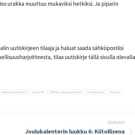
, iso urakka muuttuu mukaviksi hetkiksi. Ja piparin
alin uutiskirjeen tilaaja ja haluat saada sähköpostiisi
lisuusharjoitteesta, tilaa uutiskirje tällä sivulla olevalla
n valmistautuminen
läsnäolo
Mielen jumppaaminen
onnellisuus
rakkaus
SEURAAVA
Joulukalenterin luukku 6: Kiitollisena