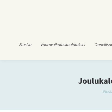
Etusivu
Vuorovaikutuskoulutukset
Onnellisu
Joulukale
You 
Etusi