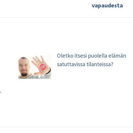
Seuraava
vapaudesta
kirjoitus:
Oletko itsesi puolella elämän
satuttavissa tilanteissa?
–