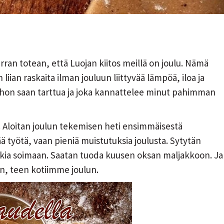
rran totean, että Luojan kiitos meillä on joulu. Nämä
liian raskaita ilman jouluun liittyvää lämpöä, iloa ja
johon saan tarttua ja joka kannattelee minut pahimman
 Aloitan joulun tekemisen heti ensimmäisestä
ää työtä, vaan pieniä muistutuksia joulusta. Sytytän
iikkia soimaan. Saatan tuoda kuusen oksan maljakkoon. Ja
aan, teen kotiimme joulun.