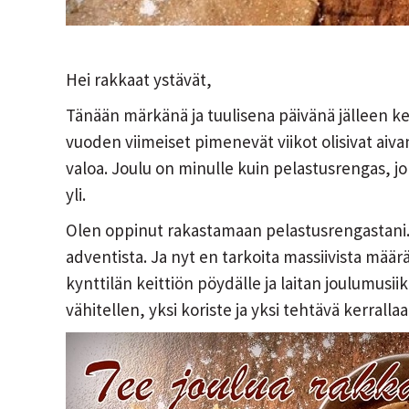
Hei rakkaat ystävät,
Tänään märkänä ja tuulisena päivänä jälleen ke
vuoden viimeiset pimenevät viikot olisivat aivan 
valoa. Joulu on minulle kuin pelastusrengas, 
yli.
Olen oppinut rakastamaan pelastusrengastani.
adventista. Ja nyt en tarkoita massiivista määr
kynttilän keittiön pöydälle ja laitan joulumus
vähitellen, yksi koriste ja yksi tehtävä kerrall