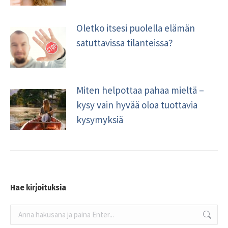
Oletko itsesi puolella elämän
satuttavissa tilanteissa?
Miten helpottaa pahaa mieltä –
kysy vain hyvää oloa tuottavia
kysymyksiä
Hae kirjoituksia
Search: