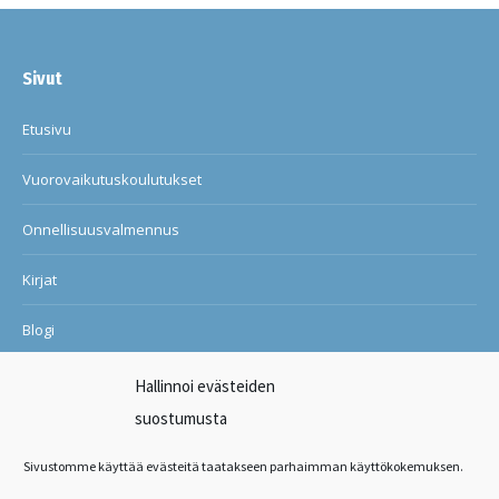
Sivut
Etusivu
Vuorovaikutuskoulutukset
Onnellisuusvalmennus
Kirjat
Blogi
Ilon ja onnellisuuden kuntosali
Hallinnoi evästeiden
suostumusta
Suosituksia asiakkailtani
Sivustomme käyttää evästeitä taatakseen parhaimman käyttökokemuksen.
Ota yhteyttä