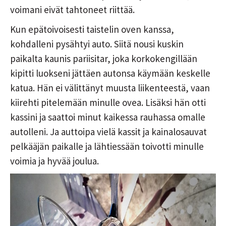
voimani eivät tahtoneet riittää.
Kun epätoivoisesti taistelin oven kanssa,
kohdalleni pysähtyi auto. Siitä nousi kuskin
paikalta kaunis pariisitar, joka korkokengillään
kipitti luokseni jättäen autonsa käymään keskelle
katua. Hän ei välittänyt muusta liikenteestä, vaan
kiirehti pitelemään minulle ovea. Lisäksi hän otti
kassini ja saattoi minut kaikessa rauhassa omalle
autolleni. Ja auttoipa vielä kassit ja kainalosauvat
pelkääjän paikalle ja lähtiessään toivotti minulle
voimia ja hyvää joulua.