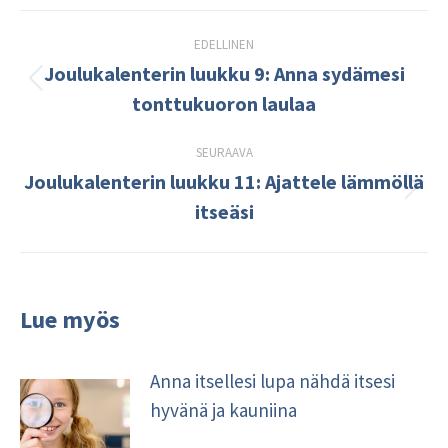
Post
EDELLINEN
navigation
Joulukalenterin luukku 9: Anna sydämesi
Edellinen
tonttukuoron laulaa
kirjoitus:
SEURAAVA
Joulukalenterin luukku 11: Ajattele lämmöllä
Seuraava
itseäsi
kirjoitus:
Lue myös
Anna itsellesi lupa nähdä itsesi
hyvänä ja kauniina