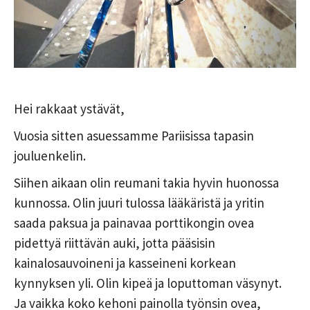
Hei rakkaat ystävät,
Vuosia sitten asuessamme Pariisissa tapasin
jouluenkelin.
Siihen aikaan olin reumani takia hyvin huonossa
kunnossa. Olin juuri tulossa lääkäristä ja yritin
saada paksua ja painavaa porttikongin ovea
pidettyä riittävän auki, jotta pääsisin
kainalosauvoineni ja kasseineni korkean
kynnyksen yli. Olin kipeä ja loputtoman väsynyt.
Ja vaikka koko kehoni painolla työnsin ovea,