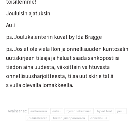
toisillemme!
Jouluisin ajatuksin
Auli
ps. Joulukalenterin kuvat by Ida Bragge
ps. Jos et ole vielä Ilon ja onnellisuuden kuntosalin
uutiskirjeen tilaaja ja haluat saada sähköpostiisi
tiedon aina uudesta, viikoittain vaihtuvasta
onnellisuusharjoitteesta, tilaa uutiskirje tällä
sivulla olevalla lomakkeella.
Avainsanat:
auttaminen
enkeli
hyvän tekeminen
hyvät teot
joulu
joulukalenteri
Mielen jumppaaminen
onnellisuus