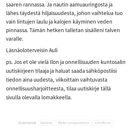
saaren rannassa. Ja nautin aamuauringosta ja
lähes täydestä hiljaisuudesta, johon vaihtelua tuo
vain lintujen laulu ja kalojen käyminen veden
pinnassa. Tämän hetken talletan sisälleni talven
varalle.
Läsnäoloterveisin Auli
ps. Jos et ole vielä Ilon ja onnellisuuden kuntosalin
uutiskirjeen tilaaja ja haluat saada sähköpostiisi
tiedon aina uudesta, viikoittain vaihtuvasta
onnellisuusharjoitteesta, tilaa uutiskirje tällä
sivulla olevalla lomakkeella.
Avainsanat:
läsnäolo
Mielen jumppaaminen
onnellisuus