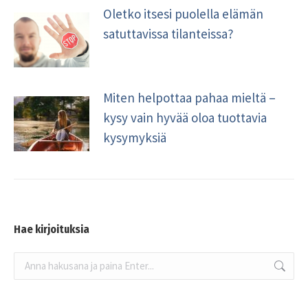
Oletko itsesi puolella elämän
satuttavissa tilanteissa?
Miten helpottaa pahaa mieltä –
kysy vain hyvää oloa tuottavia
kysymyksiä
Hae kirjoituksia
Search: