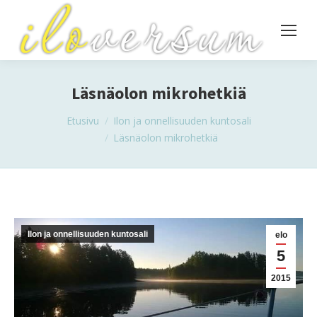
Läsnäolon mikrohetkiä
You are here:
Etusivu
Ilon ja onnellisuuden kuntosali
Läsnäolon mikrohetkiä
Ilon ja onnellisuuden kuntosali
elo
5
2015