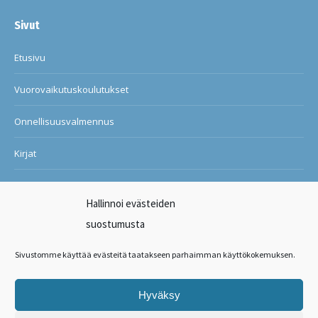
Sivut
Etusivu
Vuorovaikutuskoulutukset
Onnellisuusvalmennus
Kirjat
Blogi
Hallinnoi evästeiden
Ilon ja onnellisuuden kuntosali
suostumusta
Suosituksia asiakkailtani
Sivustomme käyttää evästeitä taatakseen parhaimman käyttökokemuksen.
Ota yhteyttä
Hyväksy