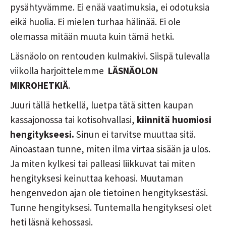
pysähtyvämme. Ei enää vaatimuksia, ei odotuksia
eikä huolia. Ei mielen turhaa hälinää. Ei ole
olemassa mitään muuta kuin tämä hetki.
Läsnäolo on rentouden kulmakivi. Siispä tulevalla
viikolla harjoittelemme
LÄSNÄOLON
MIKROHETKIÄ
.
Juuri tällä hetkellä, luetpa tätä sitten kaupan
kassajonossa tai kotisohvallasi,
kiinnitä huomiosi
hengitykseesi.
Sinun ei tarvitse muuttaa sitä.
Ainoastaan tunne, miten ilma virtaa sisään ja ulos.
Ja miten kylkesi tai palleasi liikkuvat tai miten
hengityksesi keinuttaa kehoasi. Muutaman
hengenvedon ajan ole tietoinen hengityksestäsi.
Tunne hengityksesi. Tuntemalla hengityksesi olet
heti läsnä kehossasi.