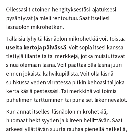
Ollessasi tietoinen hengityksestäsi ajatuksesi
pysähtyvät ja mieli rentoutuu. Saat itsellesi
läsnäolon mikrohetken.
Tällaisia lyhyitä läsnäolon mikrohetkiä voit toistaa
useita kertoja päivässä
. Voit sopia itsesi kanssa
tiettyjä tilanteita tai merkkejä, jotka muistuttavat
sinua olemaan läsnä. Voit päättää olla läsnä juuri
ennen jokaista kahvikupillista. Voit olla läsnä
suihkussa veden virratessa pitkin kehoasi tai joka
kerta käsiä pestessäsi. Tai merkkinä voi toimia
puhelimen tarttuminen tai punaiset liikennevalot.
Kun annat itsellesi läsnäolon mikrohetkiä,
huomaat hektisyyden ja kiireen hellittävän. Saat
arkeesi yllättävän suurta rauhaa pienellä hetkellä,