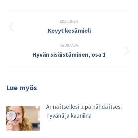
Post
EDELLINEN
navigation
Kevyt kesämieli
Edellinen
kirjoitus:
SEURAAVA
Hyvän sisäistäminen, osa 1
Seuraava
kirjoitus:
Lue myös
Anna itsellesi lupa nähdä itsesi
hyvänä ja kauniina