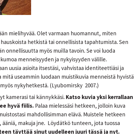
essään mielihyvää. Olet varmaan huomannut, miten
hauskoista hetkistä tai onnellisista tapahtumista. Sen
än onnellisuutta myös muilla tavoin. Se voi luoda
atkumoa menneisyyden ja nykyisyyden välille.
uusia asioita itsestäsi, vahvistaa identiteettiäsi ja
Ja mitä useammin luodaan muistikuvia menneistä hyvistä
 myös nykyhetkestä. (Lyubomirsky 2007.)
nyt kamerasi tai kännykkäsi.
Katso kuvia yksi kerrallaan
e hyvä fiilis.
Palaa mielessäsi hetkeen, jolloin kuva
e muistostasi mahdollisimman elävä. Muistele hetkeen
uja, ääniä, makuja jne. Löydätkö tunteen, jota tuossa
een täyttää sinut uudelleen juuri tässä ja nyt.