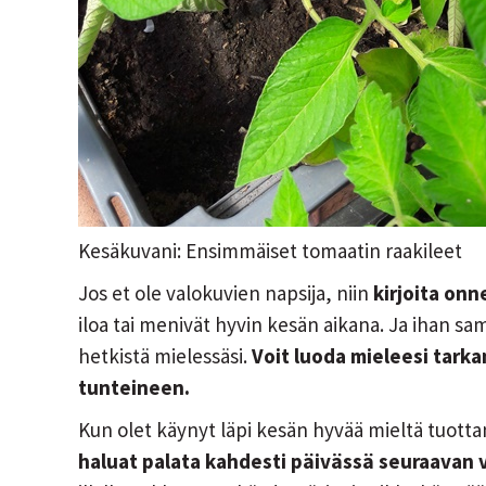
Kesäkuvani: Ensimmäiset tomaatin raakileet
Jos et ole valokuvien napsija, niin
kirjoita onn
iloa tai menivät hyvin kesän aikana. Ja ihan s
hetkistä mielessäsi.
Voit luoda mieleesi tark
tunteineen.
Kun olet käynyt läpi kesän hyvää mieltä tuottan
haluat palata kahdesti päivässä seuraavan v