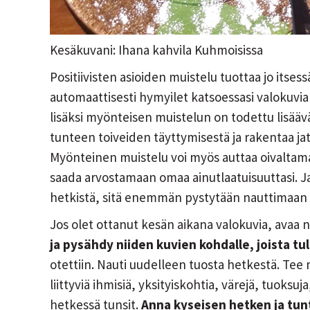
Kesäkuvani: Ihana kahvila Kuhmoisissa
Positiivisten asioiden muistelu tuottaa jo its
automaattisesti hymyilet katsoessasi valokuvia 
lisäksi myönteisen muistelun on todettu lisääv
tunteen toiveiden täyttymisestä ja rakentaa j
Myönteinen muistelu voi myös auttaa oivaltamaan 
saada arvostamaan omaa ainutlaatuisuuttasi. 
hetkistä, sitä enemmän pystytään nauttimaan
Jos olet ottanut kesän aikana valokuvia, avaa 
ja pysähdy niiden kuvien kohdalle, joista tule
otettiin. Nauti uudelleen tuosta hetkestä. Te
liittyviä ihmisiä, yksityiskohtia, värejä, tuoks
hetkessä tunsit.
Anna kyseisen hetken ja tunt