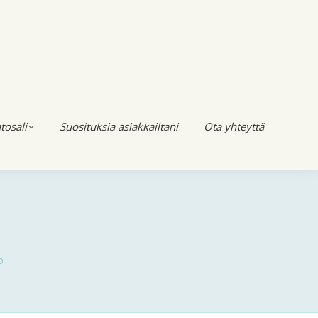
tosali
Suosituksia asiakkailtani
Ota yhteyttä
o