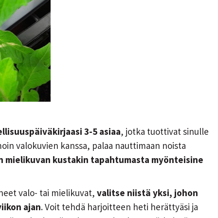
ellisuuspäiväkirjaasi 3-5 asiaa
, jotka tuottivat sinulle
amoin valokuvien kanssa, palaa nauttimaan noista
an mielikuvan kustakin tapahtumasta myönteisine
eet valo- tai mielikuvat,
valitse niistä yksi, johon
iikon ajan
. Voit tehdä harjoitteen heti herättyäsi ja