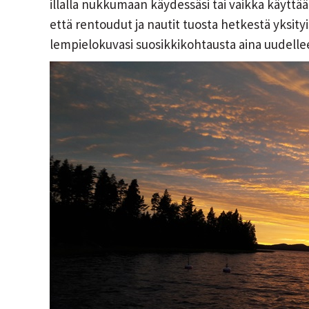
illalla nukkumaan käydessäsi tai vaikka käytt
että rentoudut ja nautit tuosta hetkestä yksity
lempielokuvasi suosikkikohtausta aina uudellee