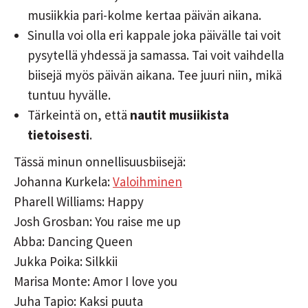
musiikkia pari-kolme kertaa päivän aikana.
Sinulla voi olla eri kappale joka päivälle tai voit
pysytellä yhdessä ja samassa. Tai voit vaihdella
biisejä myös päivän aikana. Tee juuri niin, mikä
tuntuu hyvälle.
Tärkeintä on, että
nautit musiikista
tietoisesti
.
Tässä minun onnellisuusbiisejä:
Johanna Kurkela:
Valoihminen
Pharell Williams: Happy
Josh Grosban: You raise me up
Abba: Dancing Queen
Jukka Poika: Silkkii
Marisa Monte: Amor I love you
Juha Tapio: Kaksi puuta