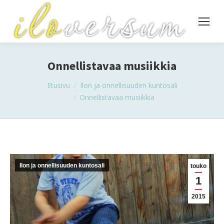
Onnellistavaa musiikkia
You are here:
Etusivu
Ilon ja onnellisuuden kuntosali
Onnellistavaa musiikkia
Ilon ja onnellisuuden kuntosali
touko
1
2015