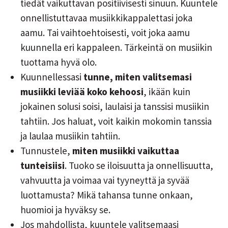
tiedät vaikuttavan positiivisesti sinuun. Kuuntele
onnellistuttavaa musiikkikappalettasi joka
aamu. Tai vaihtoehtoisesti, voit joka aamu
kuunnella eri kappaleen. Tärkeintä on musiikin
tuottama hyvä olo.
Kuunnellessasi
tunne, miten valitsemasi
musiikki leviää koko kehoosi
, ikään kuin
jokainen solusi soisi, laulaisi ja tanssisi musiikin
tahtiin. Jos haluat, voit kaikin mokomin tanssia
ja laulaa musiikin tahtiin.
Tunnustele,
miten musiikki vaikuttaa
tunteisiisi
. Tuoko se iloisuutta ja onnellisuutta,
vahvuutta ja voimaa vai tyyneyttä ja syvää
luottamusta? Mikä tahansa tunne onkaan,
huomioi ja hyväksy se.
Jos mahdollista, kuuntele valitsemaasi