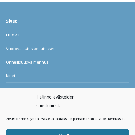
Sivut
Etusivu
Vuorovaikutuskoulutukset
Onnellisuusvalmennus
Kirjat
Blogi
Hallinnoi evästeiden
Ilon ja onnellisuuden kuntosali
suostumusta
Suosituksia asiakkailtani
Sivustomme käyttää evästeitä taatakseen parhaimman käyttökokemuksen.
Ota yhteyttä