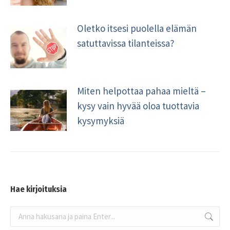
Oletko itsesi puolella elämän
satuttavissa tilanteissa?
Miten helpottaa pahaa mieltä –
kysy vain hyvää oloa tuottavia
kysymyksiä
Hae kirjoituksia
Search: