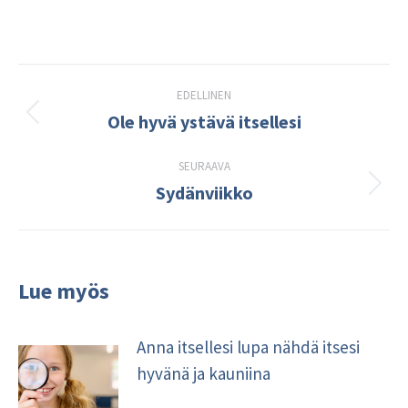
Post
EDELLINEN
navigation
Ole hyvä ystävä itsellesi
Edellinen
kirjoitus:
SEURAAVA
Sydänviikko
Seuraava
kirjoitus:
Lue myös
Anna itsellesi lupa nähdä itsesi
hyvänä ja kauniina