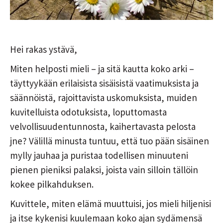
Hei rakas ystävä,
Miten helposti mieli – ja sitä kautta koko arki –
täyttyykään erilaisista sisäisistä vaatimuksista ja
säännöistä, rajoittavista uskomuksista, muiden
kuvitelluista odotuksista, loputtomasta
velvollisuudentunnosta, kaihertavasta pelosta
jne? Välillä minusta tuntuu, että tuo pään sisäinen
mylly jauhaa ja puristaa todellisen minuuteni
pienen pieniksi palaksi, joista vain silloin tällöin
kokee pilkahduksen.
Kuvittele, miten elämä muuttuisi, jos mieli hiljenisi
ja itse kykenisi kuulemaan koko ajan sydämensä