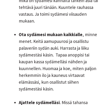
mikä on sydämesi kannalta tärkein asia tai
tehtävä juuri tänään. Kuuntele rauhassa
vastaus. Ja toimi sydämesi viisauden
mukaan.
Ota sydämesi mukaan kaikkialle
, minne
menet. Keitä aamupuurosi ja osallistu
palaveriin sydän auki. Harrasta ja liiku
sydämestäsi käsin. Tapaa anoppisi tai
kaupan kassa sydämelläsi nähden ja
kuunnellen. Huomaa ja koe, miten paljon
herkemmin ilo ja kauneus virtaavat
elämässäsi, kun osallistut siihen
sydämestäsi käsin.
Ajattele sydämelläsi
. Missä tahansa