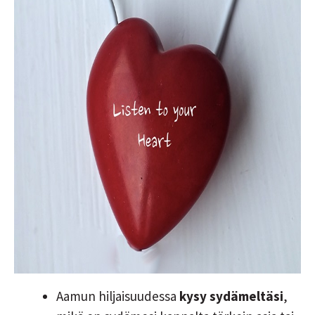
Aamun hiljaisuudessa
kysy sydämeltäsi
,