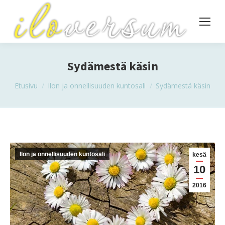
Sydämestä käsin
You are here:
Etusivu
Ilon ja onnellisuuden kuntosali
Sydämestä käsin
Ilon ja onnellisuuden kuntosali
kesä
10
2016