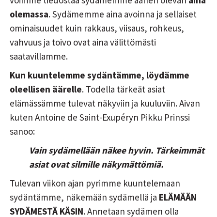
voimme tiedostaa sydämemme äänen olevan
aina
olemassa
. Sydämemme aina avoinna ja sellaiset
ominaisuudet kuin rakkaus, viisaus, rohkeus,
vahvuus ja toivo ovat aina välittömästi
saatavillamme.
Kun kuuntelemme sydäntämme, löydämme
oleellisen äärelle
. Todella tärkeät asiat
elämässämme tulevat näkyviin ja kuuluviin. Aivan
kuten Antoine de Saint-Exupéryn Pikku Prinssi
sanoo:
Vain sydämellään näkee hyvin. Tärkeimmät
asiat ovat silmille näkymättömiä.
Tulevan viikon ajan pyrimme kuuntelemaan
sydäntämme, näkemään sydämellä ja
ELÄMÄÄN
SYDÄMESTÄ KÄSIN
. Annetaan sydämen olla