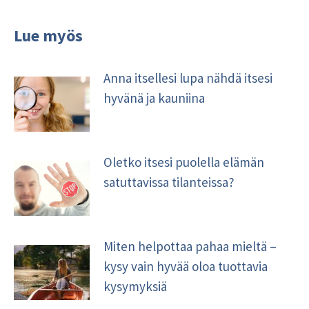
Lue myös
Anna itsellesi lupa nähdä itsesi
hyvänä ja kauniina
Oletko itsesi puolella elämän
satuttavissa tilanteissa?
Miten helpottaa pahaa mieltä –
kysy vain hyvää oloa tuottavia
kysymyksiä