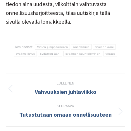
tiedon aina uudesta, viikoittain vaihtuvasta
onnellisuusharjoitteesta, tilaa uutiskirje tällä
sivulla olevalla lomakkeella.
Avainsanat:
Mielen jumppaaminen
onnellisuus
sisäinen ääni
sydämellisyys
sydämen ääni
sydämen kuunteleminen
viisaus
Post
EDELLINEN
navigation
Vahvuuksien juhlaviikko
Edellinen
kirjoitus:
SEURAAVA
Tutustutaan omaan onnellisuuteen
Seuraava
kirjoitus: