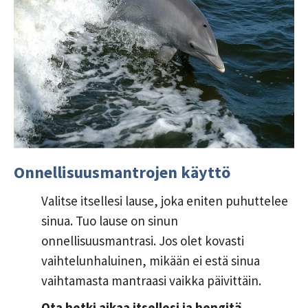
Onnellisuusmantrojen käyttö
Valitse itsellesi lause, joka eniten puhuttelee
sinua. Tuo lause on sinun
onnellisuusmantrasi. Jos olet kovasti
vaihtelunhaluinen, mikään ei estä sinua
vaihtamasta mantraasi vaikka päivittäin.
Ota hetki aikaa itsellesi ja hengitä