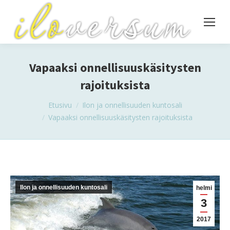
Vapaaksi onnellisuuskäsitysten
rajoituksista
You are here:
Etusivu
Ilon ja onnellisuuden kuntosali
Vapaaksi onnellisuuskäsitysten rajoituksista
Ilon ja onnellisuuden kuntosali
helmi
3
2017