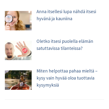
Anna itsellesi lupa nähdä itsesi
hyvänä ja kauniina
Oletko itsesi puolella elämän
satuttavissa tilanteissa?
Miten helpottaa pahaa mieltä –
kysy vain hyvää oloa tuottavia
kysymyksiä