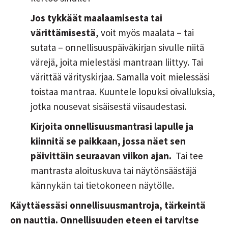
Jos tykkäät maalaamisesta tai
värittämisestä
, voit myös maalata – tai
sutata – onnellisuuspäiväkirjan sivulle niitä
värejä, joita mielestäsi mantraan liittyy. Tai
värittää värityskirjaa. Samalla voit mielessäsi
toistaa mantraa. Kuuntele lopuksi oivalluksia,
jotka nousevat sisäisestä viisaudestasi.
Kirjoita onnellisuusmantrasi lapulle ja
kiinnitä se paikkaan, jossa näet sen
päivittäin seuraavan viikon ajan.
Tai tee
mantrasta aloituskuva tai näytönsäästäjä
kännykän tai tietokoneen näytölle.
Käyttäessäsi onnellisuusmantroja, tärkeintä
on nauttia. Onnellisuuden eteen ei tarvitse