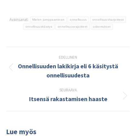
Avainsanat:
Mielen jumppaaminen
onnellisuus
onnellisuusharjoitteet
onnellisuuskäsitys
onnellisuusrajoitteet
uskomukset
Post
EDELLINEN
navigation
Onnellisuuden lakikirja eli 6 käsitystä
Edellinen
onnellisuudesta
kirjoitus:
SEURAAVA
Itsensä rakastamisen haaste
Seuraava
kirjoitus:
Lue myös