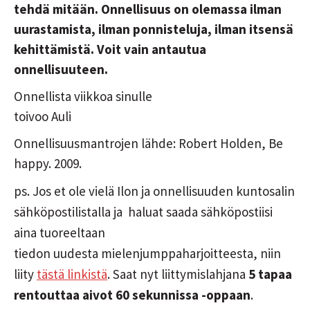
tehdä mitään. Onnellisuus on olemassa ilman
uurastamista, ilman ponnisteluja, ilman itsensä
kehittämistä. Voit vain antautua
onnellisuuteen.
Onnellista viikkoa sinulle
toivoo Auli
Onnellisuusmantrojen lähde: Robert Holden, Be
happy. 2009.
ps. Jos et ole vielä Ilon ja onnellisuuden kuntosalin
sähköpostilistalla ja haluat saada sähköpostiisi
aina tuoreeltaan
tiedon uudesta mielenjumppaharjoitteesta, niin
liity
tästä linkistä
. Saat nyt liittymislahjana
5 tapaa
rentouttaa aivot 60 sekunnissa -oppaan
.