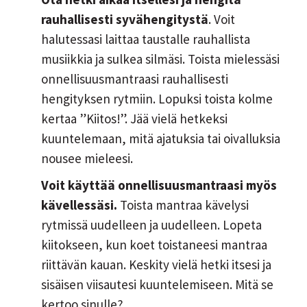
rauhallisesti syvähengitystä
. Voit
halutessasi laittaa taustalle rauhallista
musiikkia ja sulkea silmäsi. Toista mielessäsi
onnellisuusmantraasi rauhallisesti
hengityksen rytmiin. Lopuksi toista kolme
kertaa ”Kiitos!”. Jää vielä hetkeksi
kuuntelemaan, mitä ajatuksia tai oivalluksia
nousee mieleesi.
Voit käyttää onnellisuusmantraasi myös
kävellessäsi.
Toista mantraa kävelysi
rytmissä uudelleen ja uudelleen. Lopeta
kiitokseen, kun koet toistaneesi mantraa
riittävän kauan. Keskity vielä hetki itsesi ja
sisäisen viisautesi kuuntelemiseen. Mitä se
kertoo sinulle?