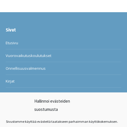
Sivut
Etusivu
Vuorovaikutuskoulutukset
Onnellisuusvalmennus
Kirjat
Blogi
Hallinnoi evästeiden
Ilon ja onnellisuuden kuntosali
suostumusta
Suosituksia asiakkailtani
Sivustomme käyttää evästeitä taatakseen parhaimman käyttökokemuksen.