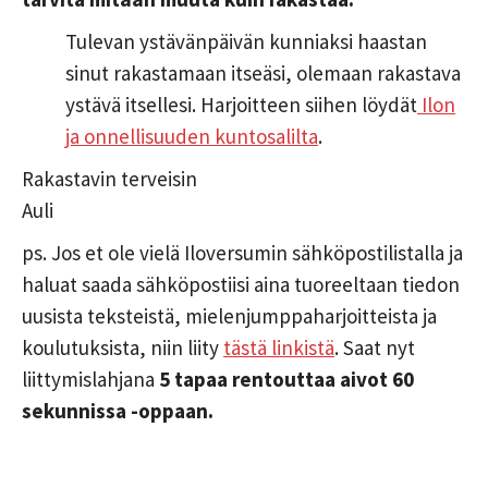
Tulevan ystävänpäivän kunniaksi haastan
sinut rakastamaan itseäsi, olemaan rakastava
ystävä itsellesi. Harjoitteen siihen löydät
Ilon
ja onnellisuuden kuntosalilta
.
Rakastavin terveisin
Auli
ps. Jos et ole vielä Iloversumin sähköpostilistalla ja
haluat saada sähköpostiisi aina tuoreeltaan tiedon
uusista teksteistä, mielenjumppaharjoitteista ja
koulutuksista, niin liity
tästä linkistä
. Saat nyt
liittymislahjana
5 tapaa rentouttaa aivot 60
sekunnissa -oppaan.