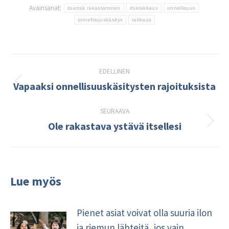
Avainsanat:
itsensä rakastaminen
itserakkaus
onnellisuus
onnellisuuskäsitys
rakkaus
Post
EDELLINEN
navigation
Vapaaksi onnellisuuskäsitysten rajoituksista
Edellinen
kirjoitus:
SEURAAVA
Ole rakastava ystävä itsellesi
Seuraava
kirjoitus:
Lue myös
Pienet asiat voivat olla suuria ilon
ja riemun lähteitä, jos vain