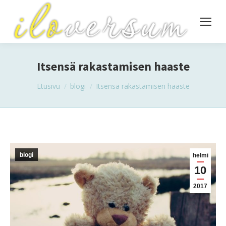
Itsensä rakastamisen haaste
You are here:
Etusivu
blogi
Itsensä rakastamisen haaste
blogi
helmi
10
2017