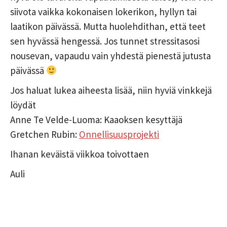
siivota vaikka kokonaisen lokerikon, hyllyn tai
laatikon päivässä. Mutta huolehdithan, että teet
sen hyvässä hengessä. Jos tunnet stressitasosi
nousevan, vapaudu vain yhdestä pienestä jutusta
päivässä
Jos haluat lukea aiheesta lisää, niin hyviä vinkkejä
löydät
Anne Te Velde-Luoma: Kaaoksen kesyttäjä
Gretchen Rubin:
Onnellisuusprojekti
Ihanan keväistä viikkoa toivottaen
Auli