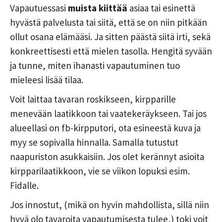
Vapautuessasi
muista kiittää
asiaa tai esinettä
hyvästä palvelusta tai siitä, että se on niin pitkään
ollut osana elämääsi. Ja sitten päästä siitä irti, sekä
konkreettisesti että mielen tasolla. Hengitä syvään
ja tunne, miten ihanasti vapautuminen tuo
mieleesi lisää tilaa.
Voit laittaa tavaran roskikseen, kirpparille
menevään laatikkoon tai vaatekeräykseen. Tai jos
alueellasi on fb-kirpputori, ota esineestä kuva ja
myy se sopivalla hinnalla. Samalla tutustut
naapuriston asukkaisiin. Jos olet kerännyt asioita
kirpparilaatikkoon, vie se viikon lopuksi esim.
Fidalle.
Jos innostut, (mikä on hyvin mahdollista, sillä niin
hyvä olo tavaroita vapautumisesta tulee,) toki voit