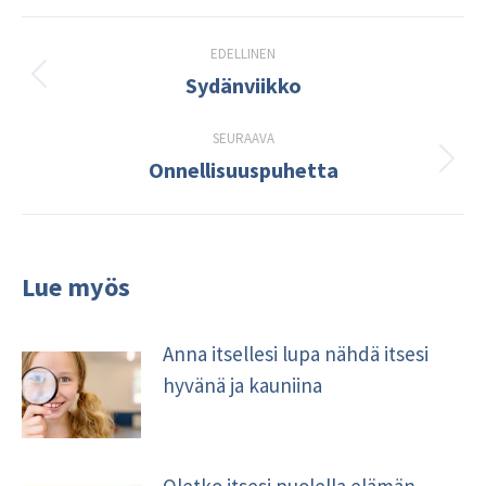
Post
EDELLINEN
navigation
Sydänviikko
Edellinen
kirjoitus:
SEURAAVA
Onnellisuuspuhetta
Seuraava
kirjoitus:
Lue myös
Anna itsellesi lupa nähdä itsesi
hyvänä ja kauniina