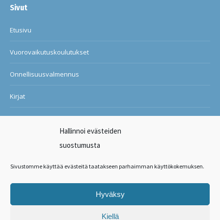
Sivut
Etusivu
Vuorovaikutuskoulutukset
Onnellisuusvalmennus
Kirjat
Blogi
Hallinnoi evästeiden
Ilon ja onnellisuuden kuntosali
suostumusta
Suosituksia asiakkailtani
Sivustomme käyttää evästeitä taatakseen parhaimman käyttökokemuksen.
Ota yhteyttä
Hyväksy
Find us on:
Kiellä
Facebook
X
Linkedin
Instagram