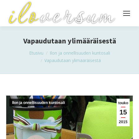
Vapaudutaan ylimääräisestä
You are here:
Etusivu
Ilon ja onnellisuuden kuntosali
Vapaudutaan ylimääräisestä
Ilon ja onnellisuuden kuntosali
touko
15
2015