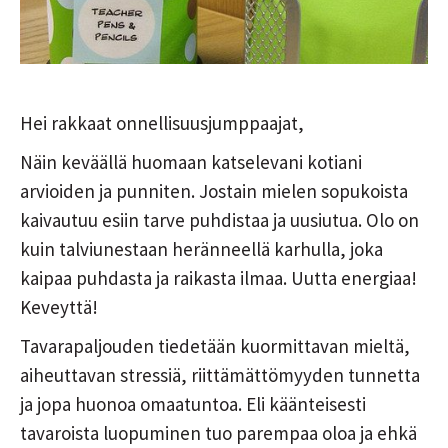
Hei rakkaat onnellisuusjumppaajat,
Näin keväällä huomaan katselevani kotiani
arvioiden ja punniten. Jostain mielen sopukoista
kaivautuu esiin tarve puhdistaa ja uusiutua. Olo on
kuin talviunestaan heränneellä karhulla, joka
kaipaa puhdasta ja raikasta ilmaa. Uutta energiaa!
Keveyttä!
Tavarapaljouden tiedetään kuormittavan mieltä,
aiheuttavan stressiä, riittämättömyyden tunnetta
ja jopa huonoa omaatuntoa. Eli käänteisesti
tavaroista luopuminen tuo parempaa oloa ja ehkä