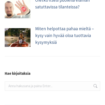
Oletko itsesi puolella elämän
satuttavissa tilanteissa?
Miten helpottaa pahaa mieltä –
kysy vain hyvää oloa tuottavia
kysymyksiä
Hae kirjoituksia
Search: