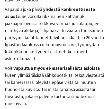
Vapaudu joka päivä
yhdestä konkreettisesta
asiasta
. Se voi olla rikkinäinen kahvimuki;
jääkaapin ovessa roikkuva vanha muistilappu; ei-
niin-hyvä alekirja; lahjana saatu väärän tuoksuinen
parfyymi; kulahtaneet talvihansikkaat; jo 20 vuotta
lipaston laatikossa ollut muistoesine; työpöydän
lokerikkoon kertyneet esitteet; kuivuneet
askartelumaalit.
Voit
vapautua myös ei-materiaalisista asioista
kuten ylimääräisistä sähköposti- tai tekstiviesteistä
tai kamerassasi olevista epäselvistä tai muuten
huonoista kuvista. Tai mistä tahansa asiasta tai
tavarasta, joka ei palvele tai tuota sinulle enää
mielihyvää.