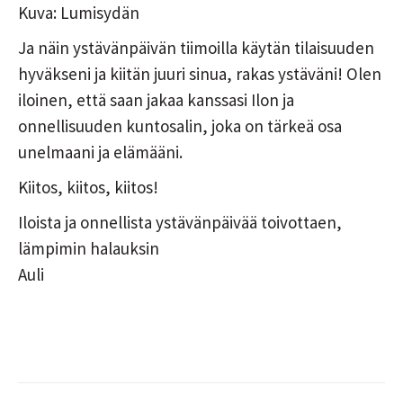
Kuva: Lumisydän
Ja näin ystävänpäivän tiimoilla käytän tilaisuuden
hyväkseni ja kiitän juuri sinua, rakas ystäväni! Olen
iloinen, että saan jakaa kanssasi Ilon ja
onnellisuuden kuntosalin, joka on tärkeä osa
unelmaani ja elämääni.
Kiitos, kiitos, kiitos!
Iloista ja onnellista ystävänpäivää toivottaen,
lämpimin halauksin
Auli
Post