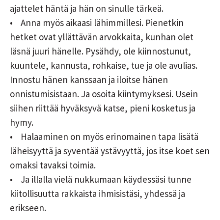
ajattelet häntä ja hän on sinulle tärkeä.
• Anna myös aikaasi lähimmillesi. Pienetkin
hetket ovat yllättävän arvokkaita, kunhan olet
läsnä juuri hänelle. Pysähdy, ole kiinnostunut,
kuuntele, kannusta, rohkaise, tue ja ole avulias.
Innostu hänen kanssaan ja iloitse hänen
onnistumisistaan. Ja osoita kiintymyksesi. Usein
siihen riittää hyväksyvä katse, pieni kosketus ja
hymy.
• Halaaminen on myös erinomainen tapa lisätä
läheisyyttä ja syventää ystävyyttä, jos itse koet sen
omaksi tavaksi toimia.
• Ja illalla vielä nukkumaan käydessäsi tunne
kiitollisuutta rakkaista ihmisistäsi, yhdessä ja
erikseen.