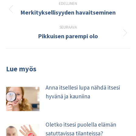
EDELLINEN
navigation
Merkityksellisyyden havaitseminen
Edellinen
kirjoitus:
SEURAAVA
Pikkuisen parempi olo
Seuraava
kirjoitus:
Lue myös
Anna itsellesi lupa nähdä itsesi
hyvänä ja kauniina
Oletko itsesi puolella elämän
satuttavissa tilanteissa?