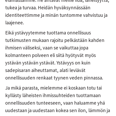
elämässämme. He antavat meille iloa, läheisyyttä,
tukea ja turvaa. Heidän hyväksynnässään
identiteettimme ja minän tuntomme vahvistuu ja
laajenee.
Eikä ystävyytemme tuottama onnellisuus
tutkimusten mukaan rajoitu pelkästään kahden
ihmisen väliseksi, vaan se vaikuttaa jopa
kolmanteen polveen eli siitä hyötyvät myös
ystävän ystävän ystävät. Ystävyys on kuin
sadepisaran aiheuttamat, alati leviävät
onnellisuuden renkaat tyynen veden pinnassa.
Ja mikä parasta, mielemme ei koskaan totu tai
kyllästy läheisten ihmissuhteiden tuottamaan
onnellisuuden tunteeseen, vaan haluamme yhä
uudestaan ja uudestaan kokea sen ilon, lämmön ja