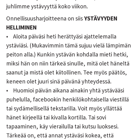
juhlimme ystävyyttä koko viikon.
Onnellisuusharjoitteena on siis
YSTÄVYYDEN
HELLIMINEN
• Aloita päiväsi heti herättyäsi ajattelemalla
ystäviäsi. (Mukavimmin tämä sujuu vielä lämpimän
peiton alla.) Kunkin ystävän kohdalla mieti hetki,
miksi hän on niin tärkeä sinulle, mitä olet häneltä
saanut ja mistä olet kiitollinen. Tee myös päätös,
keneen olet juuri sinä päivänä yhteydessä.
• Huomioi päivän aikana ainakin yhtä ystävääsi
puhelulla, facebookin henkilökohtaisella viestillä
tai sydämellisellä tekstarilla. Voit myös yllättää
hänet kirjeellä tai kivalla kortilla. Tai sovi
tapaaminen, käy vierailulla tai kutsu luoksesi.
Tärkeää on, että annat ystäväsi kokea, että