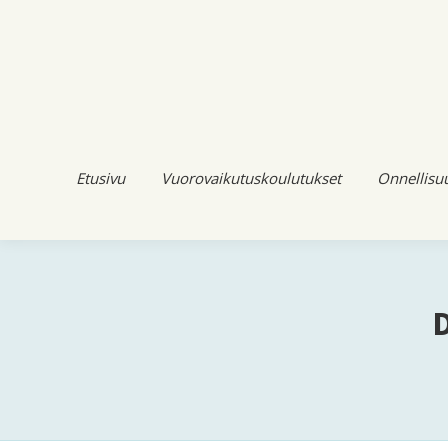
Etusivu
Vuorovaikutuskoulutukset
Onnellisu
D