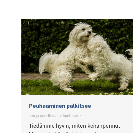
Peuhaaminen palkitsee
Ilon ja onnellisuuden kuntosali
Tiedämme hyvin, miten koiranpennut