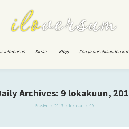
usvalmennus
Kirjat
Blogi
Ilon ja onnellisuuden kun
aily Archives:
9 lokakuun, 20
You are here:
Etusivu
2015
lokakuu
09