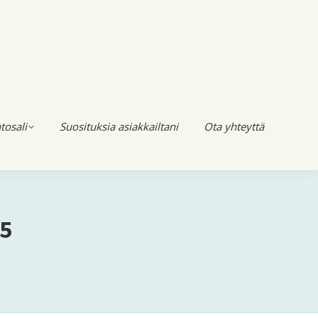
tosali
Suosituksia asiakkailtani
Ota yhteyttä
15