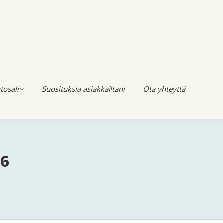
tosali
Suosituksia asiakkailtani
Ota yhteyttä
16