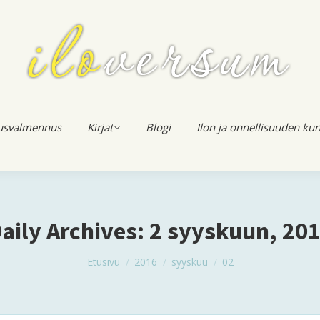
usvalmennus
Kirjat
Blogi
Ilon ja onnellisuuden kun
aily Archives:
2 syyskuun, 20
You are here:
Etusivu
2016
syyskuu
02