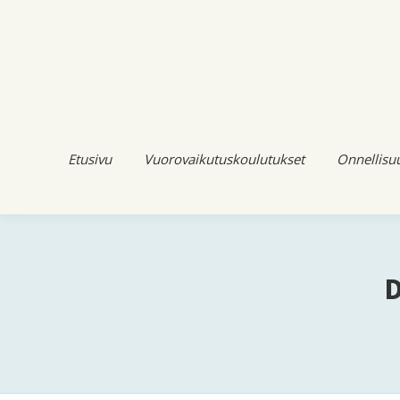
Etusivu
Vuorovaikutuskoulutukset
Onnellisu
D