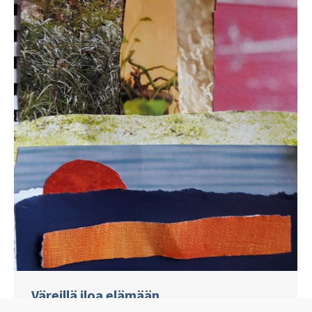
Väreillä iloa elämään