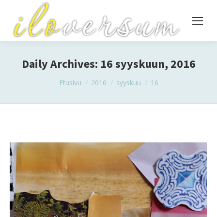
Daily Archives:
16 syyskuun, 2016
You are here:
Etusivu
2016
syyskuu
16