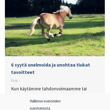
6 syytä unelmoida ja unohtaa tiukat
tavoitteet
blogi
Kun käytämme tahdonvoimaamme tai
pakonomaisesti pyrimme kohti päämäärää,
Hallinnoi evästeiden
niin stressaantuneet aivomme haittaavat
suostumusta
tavoitteen saavuttamista. Sen sijaan kun