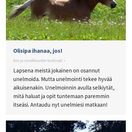
Olisipa ihanaa, jos!
Ilon ja onnellisuuden kuntosali
Lapsena meistä jokainen on osannut
unelmoida. Mutta unelmointi tekee hyvää
aikuisenakin. Unelmoinnin avulla selkiytät,
mitä haluat ja opit tuntemaan paremmin
itseäsi. Antaudu nyt unelmiesi matkaan!