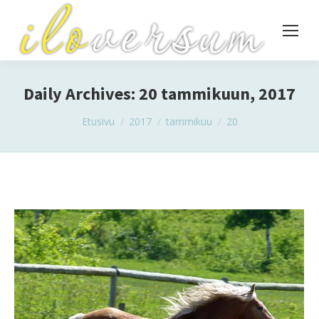
Daily Archives:
20 tammikuun, 2017
You are here:
Etusivu
2017
tammikuu
20