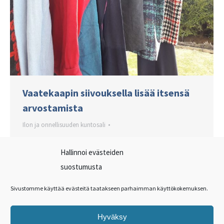
Vaatekaapin siivouksella lisää itsensä
arvostamista
Ilon ja onnellisuuden kuntosali
Ennakkoasenteestani huolimatta KonMari
Hallinnoi evästeiden
on ehdottomasti nopein, helpoin ja
suostumusta
vaivattomin tapa siivota vaatekaappinsa.
Kriteerien vähyys -säteileekö tämä iloa – on
Sivustomme käyttää evästeitä taatakseen parhaimman käyttökokemuksen.
suorastaan vapauttavaa! Ei enää
perusteluiden etsimistä, vaan yksi
Hyväksy