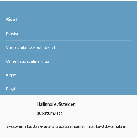
Sivut
Etusivu
Vuorovaikutuskoulutukset
Onnellisuusvalmennus
Kirjat
Blogi
Ilon ja onnellisuuden kuntosali
Hallinnoi evästeiden
suostumusta
Suosituksia asiakkailtani
Sivustomme käyttää evästeitä taatakseen parhaimman käyttökokemuksen.
Ota yhteyttä