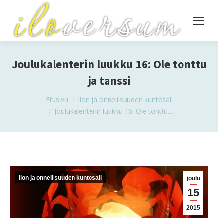
Joulukalenterin luukku 16: Ole tonttu
ja tanssi
You are here:
Etusivu
Ilon ja onnellisuuden kuntosali
Joulukalenterin luukku 16: Ole tonttu…
Ilon ja onnellisuuden kuntosali
joulu
15
2015