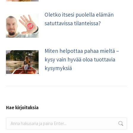
Oletko itsesi puolella elämän
satuttavissa tilanteissa?
Miten helpottaa pahaa mieltä –
kysy vain hyvää oloa tuottavia
kysymyksiä
Hae kirjoituksia
Search: