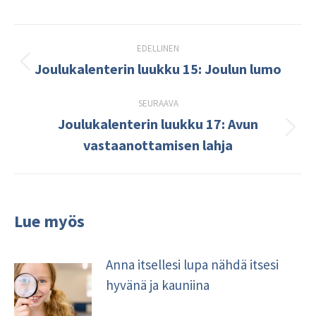
Post
EDELLINEN
navigation
Joulukalenterin luukku 15: Joulun lumo
Edellinen
kirjoitus:
SEURAAVA
Joulukalenterin luukku 17: Avun
Seuraava
vastaanottamisen lahja
kirjoitus:
Lue myös
Anna itsellesi lupa nähdä itsesi
hyvänä ja kauniina