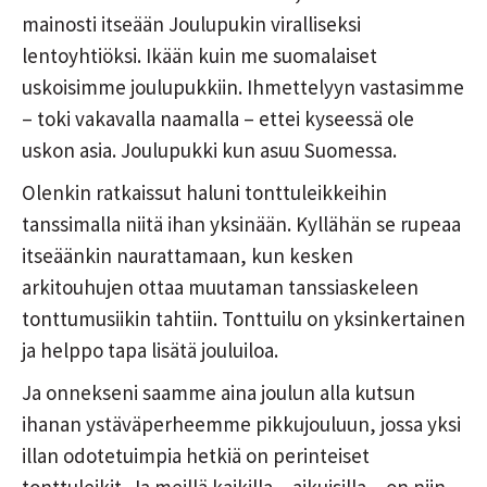
mainosti itseään Joulupukin viralliseksi
lentoyhtiöksi. Ikään kuin me suomalaiset
uskoisimme joulupukkiin. Ihmettelyyn vastasimme
– toki vakavalla naamalla – ettei kyseessä ole
uskon asia. Joulupukki kun asuu Suomessa.
Olenkin ratkaissut haluni tonttuleikkeihin
tanssimalla niitä ihan yksinään. Kyllähän se rupeaa
itseäänkin naurattamaan, kun kesken
arkitouhujen ottaa muutaman tanssiaskeleen
tonttumusiikin tahtiin. Tonttuilu on yksinkertainen
ja helppo tapa lisätä jouluiloa.
Ja onnekseni saamme aina joulun alla kutsun
ihanan ystäväperheemme pikkujouluun, jossa yksi
illan odotetuimpia hetkiä on perinteiset