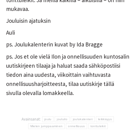
tonttuleikit. Ja meillä kaikilla – aikuisilla – on niin
mukavaa.
Jouluisin ajatuksin
Auli
ps. Joulukalenterin kuvat by Ida Bragge
ps. Jos et ole vielä Ilon ja onnellisuuden kuntosalin
uutiskirjeen tilaaja ja haluat saada sähköpostiisi
tiedon aina uudesta, viikoittain vaihtuvasta
onnellisuusharjoitteesta, tilaa uutiskirje tällä
sivulla olevalla lomakkeella.
Avainsanat:
joulu
jouluilo
joulukalenteri
leikkisyys
Mielen jumppaaminen
onnellisuus
tonttuleikit