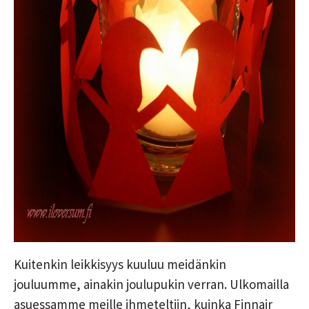
Kuitenkin leikkisyys kuuluu meidänkin
jouluumme, ainakin joulupukin verran. Ulkomailla
asuessamme meille ihmeteltiin, kuinka Finnair