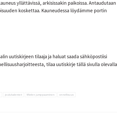
kauneus yllättävissä, arkisissakin paikoissa. Antaudutaan
oisuuden koskettaa. Kauneudessa löydämme portin
alin uutiskirjeen tilaaja ja haluat saada sähköpostiisi
lisuusharjoitteesta, tilaa uutiskirje tällä sivulla olevalla
u
joulukalenteri
Mielen jumppaaminen
onnellisuus