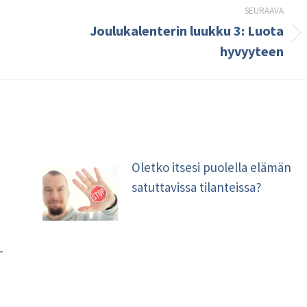
SEURAAVA
Joulukalenterin luukku 3: Luota
Seuraava
hyvyyteen
kirjoitus:
Oletko itsesi puolella elämän
satuttavissa tilanteissa?
–