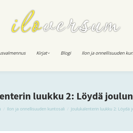
usvalmennus
Kirjat
Blogi
Ilon ja onnellisuuden kun
enterin luukku 2: Löydä joulu
re here:
u
Ilon ja onnellisuuden kuntosali
Joulukalenterin luukku 2: Löydä 