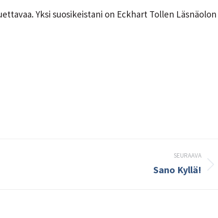
uettavaa. Yksi suosikeistani on Eckhart Tollen Läsnäolon
SEURAAVA
Sano Kyllä!
Seuraava
kirjoitus: