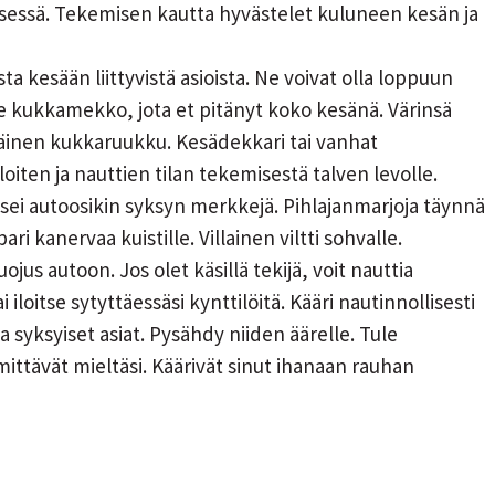
isessä. Tekemisen kautta hyvästelet kuluneen kesän ja
a kesään liittyvistä asioista. Ne voivat olla loppuun
i se kukkamekko, jota et pitänyt koko kesänä. Värinsä
äinen kukkaruukku. Kesädekkari tai vanhat
oiten ja nauttien tilan tekemisestä talven levolle.
ksei autoosikin syksyn merkkejä. Pihlajanmarjoja täynnä
ri kanervaa kuistille. Villainen viltti sohvalle.
ojus autoon. Jos olet käsillä tekijä, voit nauttia
iloitse sytyttäessäsi kynttilöitä. Kääri nautinnollisesti
yksyiset asiat. Pysähdy niiden äärelle. Tule
ittävät mieltäsi. Käärivät sinut ihanaan rauhan