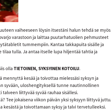
 uuteen vaiheeseen löysin itsestäni halun tehdä se myös
nkovarjo varastoon ja laittaa puutarhatuolien pehmusteet
pöytätabletit tummempiin. Kantaa takkapuita sisälle ja
 tilaa tulla. Ja antaa itselle lupa hiljentää tahtia ja
iis olla
TIETOINEN, SYKSYINEN KOTOILU
.
ää mennyttä kesää ja toivottaa mielessäsi syksyn ja
n syvään, uloshengityksellä tunne nautinnollinen
talveen liittyvää syvää rauhaa sisällesi.
? Tee jokaisena viikon päivän yksi syksyyn liittyvä juttu
 kesästä ja toivottamaan syksy ja talvi tervetulleeksi.