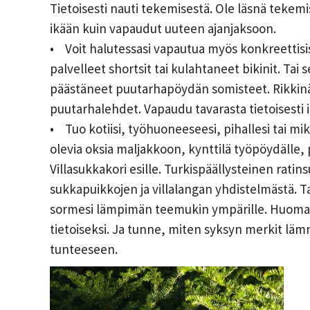
Tietoisesti nauti tekemisestä. Ole läsnä tekem
ikään kuin vapaudut uuteen ajanjaksoon.
• Voit halutessasi vapautua myös konkreettisist
palvelleet shortsit tai kulahtaneet bikinit. Ta
päästäneet puutarhapöydän somisteet. Rikkin
puutarhalehdet. Vapaudu tavarasta tietoisesti il
• Tuo kotiisi, työhuoneeseesi, pihallesi tai mi
olevia oksia maljakkoon, kynttilä työpöydälle, pa
Villasukkakori esille. Turkispäällysteinen ratinsu
sukkapuikkojen ja villalangan yhdistelmästä. Tai 
sormesi lämpimän teemukin ympärille. Huomaa s
tietoiseksi. Ja tunne, miten syksyn merkit lämm
tunteeseen.