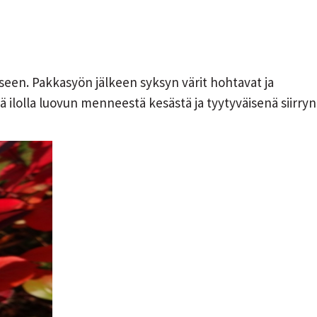
een. Pakkasyön jälkeen syksyn värit hohtavat ja
nä ilolla luovun menneestä kesästä ja tyytyväisenä siirryn