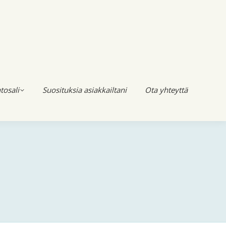
tosali
Suosituksia asiakkailtani
Ota yhteyttä