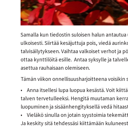
Samalla kun tiedostin suloisen halun antautua
ulkoisesti. Siirtää kesäjuttuja pois, viedä auri
talvisäilytykseen. Vaihtaa valkoiset verhot ja 
ottaa kynttilöitä esille. Antaa syksylle ja talvelle
asettua rauhaisaan olemiseen.
Tämän viikon onnellisuusharjoitteena voisikin s
• Anna itsellesi lupa luopua kesästä. Voit kiitt
talven tervetulleeksi. Hengitä muutaman kerra
luopuminen ja sisäänhengityksellä vedä hitaasti 
• Vieläkö sinulla on jotain syystoimia tekemättä
Ja keskity sitä tehdessäsi kiittämään kuluneesta