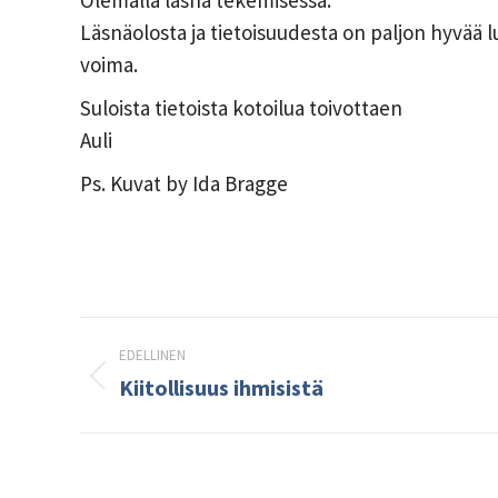
Olemalla läsnä tekemisessä.
Läsnäolosta ja tietoisuudesta on paljon hyvää l
voima.
Suloista tietoista kotoilua toivottaen
Auli
Ps. Kuvat by Ida Bragge
Post
EDELLINEN
navigation
Kiitollisuus ihmisistä
Edellinen
kirjoitus: