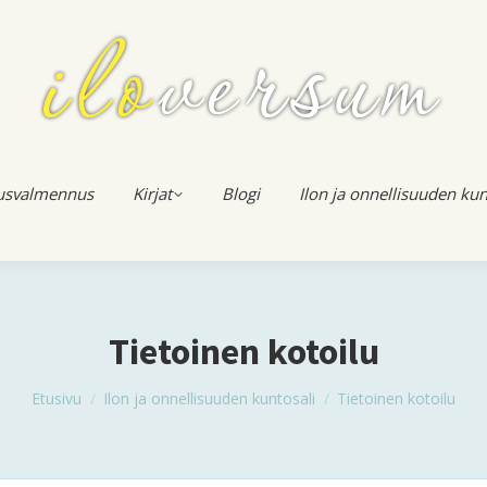
usvalmennus
Kirjat
Blogi
Ilon ja onnellisuuden kun
Tietoinen kotoilu
You are here:
Etusivu
Ilon ja onnellisuuden kuntosali
Tietoinen kotoilu