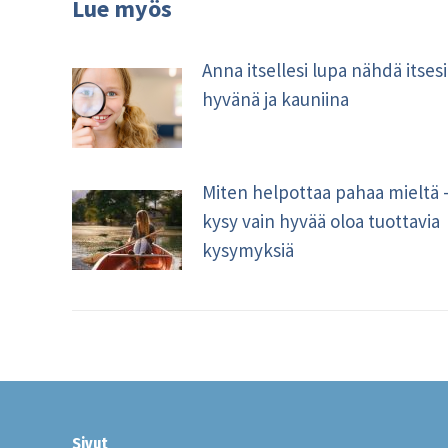
Lue myös
Anna itsellesi lupa nähdä itsesi
hyvänä ja kauniina
Miten helpottaa pahaa mieltä 
kysy vain hyvää oloa tuottavia
kysymyksiä
Sivut