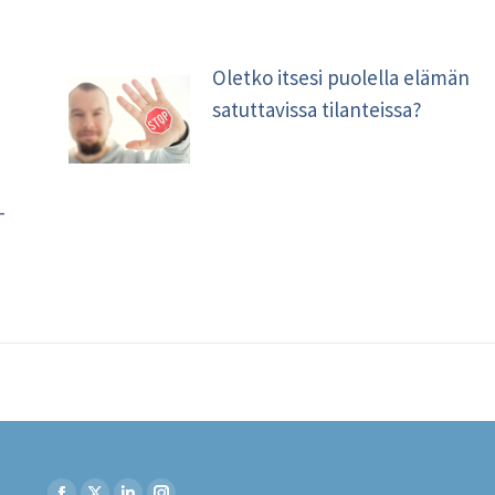
Oletko itsesi puolella elämän
satuttavissa tilanteissa?
–
Find us on: