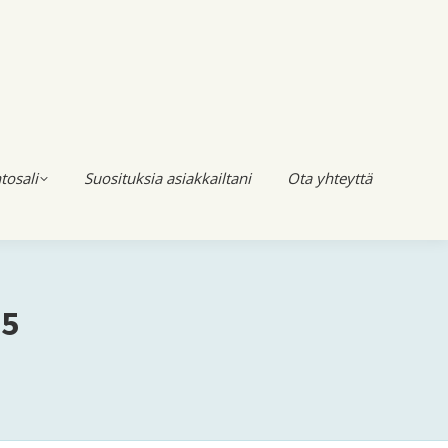
tosali
Suosituksia asiakkailtani
Ota yhteyttä
15