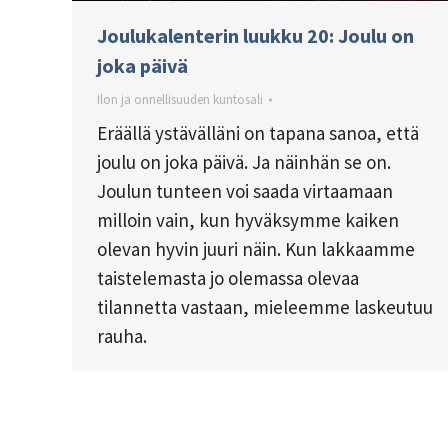
Joulukalenterin luukku 20: Joulu on
joka päivä
Ilon ja onnellisuuden kuntosali
Eräällä ystävälläni on tapana sanoa, että
joulu on joka päivä. Ja näinhän se on.
Joulun tunteen voi saada virtaamaan
milloin vain, kun hyväksymme kaiken
olevan hyvin juuri näin. Kun lakkaamme
taistelemasta jo olemassa olevaa
tilannetta vastaan, mieleemme laskeutuu
rauha.