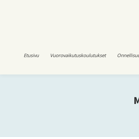
Etusivu
Vuorovaikutuskoulutukset
Onnellisu
M