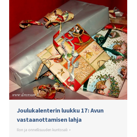
Joulukalenterin luukku 17: Avun
vastaanottamisen lahja
Ilon ja onnellisuuden kuntosali