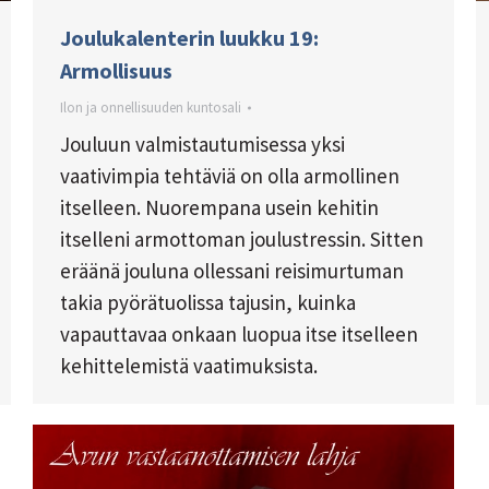
Joulukalenterin luukku 19:
Armollisuus
Ilon ja onnellisuuden kuntosali
Jouluun valmistautumisessa yksi
vaativimpia tehtäviä on olla armollinen
itselleen. Nuorempana usein kehitin
itselleni armottoman joulustressin. Sitten
eräänä jouluna ollessani reisimurtuman
takia pyörätuolissa tajusin, kuinka
vapauttavaa onkaan luopua itse itselleen
kehittelemistä vaatimuksista.